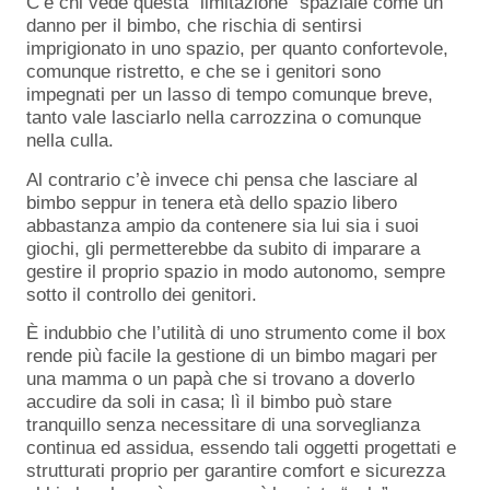
C’è chi vede questa “limitazione” spaziale come un
danno per il bimbo, che rischia di sentirsi
imprigionato in uno spazio, per quanto confortevole,
comunque ristretto, e che se i genitori sono
impegnati per un lasso di tempo comunque breve,
tanto vale lasciarlo nella carrozzina o comunque
nella culla.
Al contrario c’è invece chi pensa che lasciare al
bimbo seppur in tenera età dello spazio libero
abbastanza ampio da contenere sia lui sia i suoi
giochi, gli permetterebbe da subito di imparare a
gestire il proprio spazio in modo autonomo, sempre
sotto il controllo dei genitori.
È indubbio che l’utilità di uno strumento come il box
rende più facile la gestione di un bimbo magari per
una mamma o un papà che si trovano a doverlo
accudire da soli in casa; lì il bimbo può stare
tranquillo senza necessitare di una sorveglianza
continua ed assidua, essendo tali oggetti progettati e
strutturati proprio per garantire comfort e sicurezza