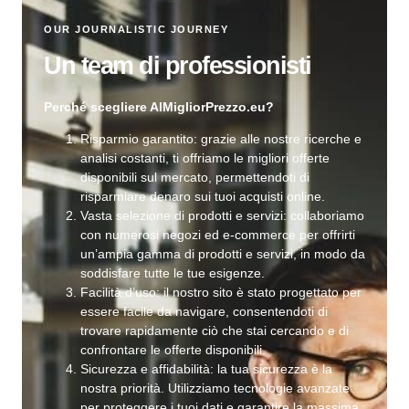
OUR JOURNALISTIC JOURNEY
Un team di professionisti
Perché scegliere AlMigliorPrezzo.eu?
Risparmio garantito: grazie alle nostre ricerche e
analisi costanti, ti offriamo le migliori offerte
disponibili sul mercato, permettendoti di
risparmiare denaro sui tuoi acquisti online.
Vasta selezione di prodotti e servizi: collaboriamo
con numerosi negozi ed e-commerce per offrirti
un’ampia gamma di prodotti e servizi, in modo da
soddisfare tutte le tue esigenze.
Facilità d’uso: il nostro sito è stato progettato per
essere facile da navigare, consentendoti di
trovare rapidamente ciò che stai cercando e di
confrontare le offerte disponibili.
Sicurezza e affidabilità: la tua sicurezza è la
nostra priorità. Utilizziamo tecnologie avanzate
per proteggere i tuoi dati e garantire la massima