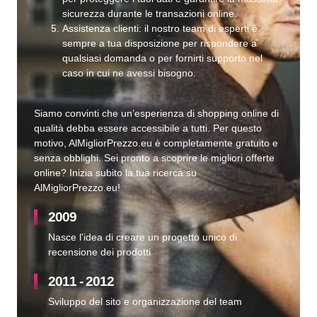
sicurezza durante le transazioni online.
Assistenza clienti: il nostro team di esperti è
sempre a tua disposizione per rispondere a
qualsiasi domanda o per fornirti supporto nel
caso in cui ne avessi bisogno.
Siamo convinti che un’esperienza di shopping online di
qualità debba essere accessibile a tutti. Per questo
motivo, AlMigliorPrezzo.eu è completamente gratuito e
senza obblighi. Sei pronto a scoprire le migliori offerte
online? Inizia subito la tua ricerca su
AlMigliorPrezzo.eu!
2009
Nasce l'idea di creare un progetto unico di
recensione dei prodotti
2011 - 2012
Sviluppo del sito e organizzazione del team