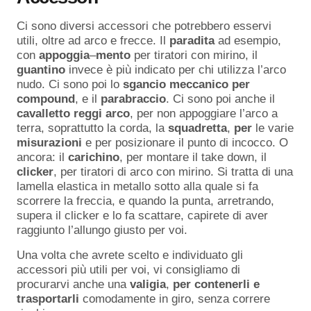
Ci sono diversi accessori che potrebbero esservi
utili, oltre ad arco e frecce. Il
paradita
ad esempio,
con
appoggia
–
mento
per tiratori con mirino, il
guantino
invece è più indicato per chi utilizza l’arco
nudo. Ci sono poi lo
sgancio
meccanico
per
compound
, e il
parabraccio
. Ci sono poi anche il
cavalletto
reggi
arco
, per non appoggiare l’arco a
terra, soprattutto la corda, la
squadretta
,
per
le varie
misurazioni
e per posizionare il punto di incocco. O
ancora: il
carichino
, per montare il take down, il
clicker
, per tiratori di arco con mirino. Si tratta di una
lamella elastica in metallo sotto alla quale si fa
scorrere la freccia, e quando la punta, arretrando,
supera il clicker e lo fa scattare, capirete di aver
raggiunto l’allungo giusto per voi.
Una volta che avrete scelto e individuato gli
accessori più utili per voi, vi consigliamo di
procurarvi anche una
valigia
,
per
contenerli
e
trasportarli
comodamente in giro, senza correre