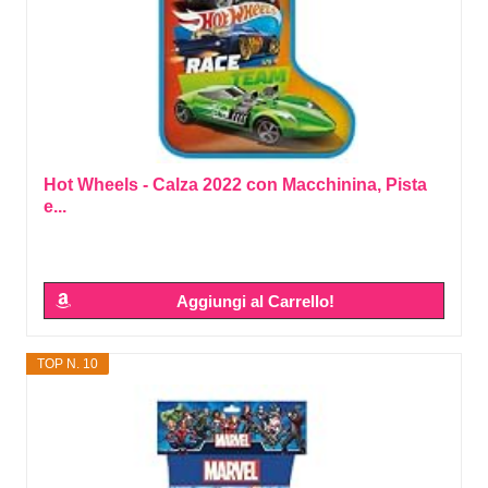
Hot Wheels - Calza 2022 con Macchinina, Pista
e...
Aggiungi al Carrello!
TOP N. 10