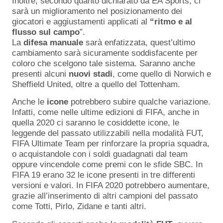
Inoltre, secondo quanto dichiarato da EA Sports, ci
sarà un miglioramento nel posizionamento dei
giocatori e aggiustamenti applicati al
“ritmo e al
flusso sul campo
”.
La
difesa manuale
sarà enfatizzata, quest’ultimo
cambiamento sarà sicuramente soddisfacente per
coloro che scelgono tale sistema. Saranno anche
presenti alcuni
nuovi stadi
, come quello di Norwich e
Sheffield United, oltre a quello del Tottenham.
Anche le
icone
potrebbero subire qualche variazione.
Infatti, come nelle ultime edizioni di FIFA, anche in
quella 2020 ci saranno le cosiddette icone, le
leggende del passato utilizzabili nella modalità FUT,
FIFA Ultimate Team per rinforzare la propria squadra,
o acquistandole con i soldi guadagnati dal team
oppure vincendole come premi con le sfide SBC. In
FIFA 19 erano 32 le icone presenti in tre differenti
versioni e valori. In FIFA 2020 potrebbero aumentare,
grazie all’inserimento di altri campioni del passato
come Totti, Pirlo, Zidane e tanti altri.