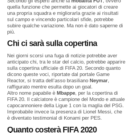
Secondo gli esperti anche la
modalità FUT
, ovvero
quella funzione che permette ai giocatori di creare
una propria squadra e migliorarla grazie ai risultati
sul campo e vincendo particolari sfide, potrebbe
subire qualche variazione. Ma non è dato saperne di
più.
Chi ci sarà sulla copertina
Nei giorni scorsi una fuga di notizie potrebbe aver
anticipato chi, tra le star del calcio, potrebbe apparire
sulla copertina ufficiale di FIFA 20. Secondo quanto
dicono queste voci, riportate dal portale Game
Reactor, si tratta dell’asso brasiliano
Neymar
,
raffigurato mentre esulta dopo un goal.
Altro nome papabile è
Mbappe
, per la copertina di
FIFA 20. Il calciatore è campione del Mondo e attuale
capocannoniere della Ligue 1 con la maglia del PSG.
Improbabile invece la presenza di Lionel Messi, che
è diventato testimonial di Konami per PES.
Quanto costerà FIFA 2020