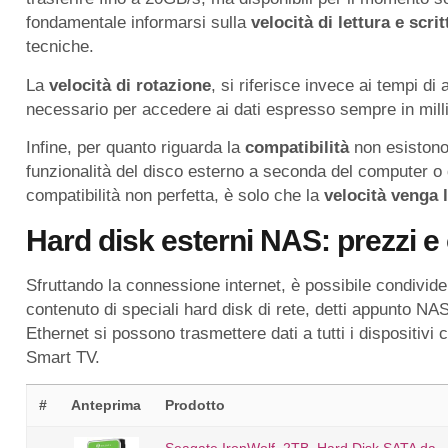
fondamentale informarsi sulla
velocit
à
di lettura e scri
tecniche.
La
velocità di rotazione
, si riferisce invece ai tempi di
necessario per accedere ai dati espresso sempre in mill
Infine, per quanto riguarda la
compatibilità
non esistono 
funzionalità del disco esterno a seconda del computer o del
compatibilità non perfetta, è solo che la
velocità venga 
Hard disk esterni NAS: prezzi e 
Sfruttando la connessione internet, è possibile condividere
contenuto di speciali hard disk di rete, detti appunto NAS
Ethernet si possono trasmettere dati a tutti i dispositivi
Smart TV.
#
Anteprima
Prodotto
Seagate IronWolf, 2TB, Hard Disk SATA da