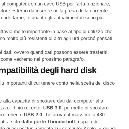
ca al computer con un cavo USB per farla funzionare,
tore esterno da inserire nella presa della corrente.
tende farne, in quanto gli autoalimentati sono più
tavia molto importante in base al tipo di utilizzo che
o molto più resistenti di altri agli urti perché pensati
i dati, ovvero quanti dati possono essere trasferiti,
ale come vedremo nel prossimo paragrafo.
mpatibilit
à degli hard disk
iù importanti di cui tenere conto nella scelta del disco
ce alla capacità di spostare dati dal computer alla
zzato. Il più recente,
USB 3.0
, permette di spostare
 precedente
USB 2.0
che arriva al massimo a 480
ntita solo
dalle porte
Thunderbolt
, capaci di
solo quasi esclusivamente sui computer Apple. È quindi