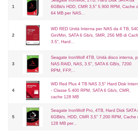
1
6GBit/s HDD, CMR 3,5" 5.900 RPM, Cache 
64 MB per NAS...
WD RED Unità Interna per NAS da 4 TB, 54
2
Giri/Min, SATA 6 Gb/s, SMR, 256 MB di Cach
3.5", Hard...
Seagate IronWolf 4TB, Unità disco interna, p
3
NAS RAID, NAS, 3.5", SATA 6 GB/s, 7200
RPM, FFP,...
WD Red Plus 4 TB NAS 3,5" Hard Disk Inter
4
- Classe 5.400 RPM, SATA 6 Gb/s, CMR,
cache 128 MB
Seagate IronWolf Pro, 4TB, Hard Disk SATA
5
6GBit/s, HDD, CMR 3,5" 7.200 RPM, Cache 
128 MB per...