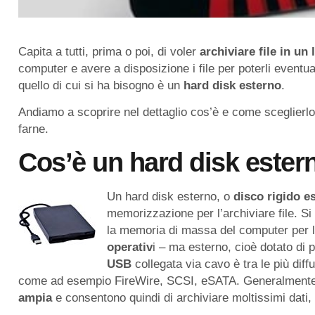
Capita a tutti, prima o poi, di voler
archiviare file in un
computer e avere a disposizione i file per poterli eventu
quello di cui si ha bisogno è un
hard disk esterno
.
Andiamo a scoprire nel dettaglio cos’è e come sceglierlo 
farne.
Cos’è un hard disk ester
Un hard disk esterno, o
disco rigido e
memorizzazione per l’archiviare file. Si
la memoria di massa del computer per l
operativ
i – ma esterno, cioè dotato di 
USB
collegata via cavo è tra le più dif
come ad esempio FireWire, SCSI, eSATA. Generalmente 
ampia
e consentono quindi di archiviare moltissimi dati, 