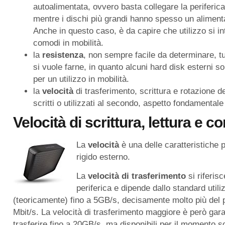
autoalimentata, ovvero basta collegare la periferi
mentre i dischi più grandi hanno spesso un alimenta
Anche in questo caso, è da capire che utilizzo si in
comodi in mobilità.
la
resistenza
, non sempre facile da determinare, tut
si vuole farne, in quanto alcuni hard disk esterni son
per un utilizzo in mobilità.
la
velocità
di trasferimento, scrittura e rotazione de
scritti o utilizzati al secondo, aspetto fondament
Velocit
à
di scrittura, lettura e co
La
velocità
è una delle caratteristiche p
rigido esterno.
La
velocità di trasferimento
si riferis
periferica e dipende dallo standard utili
(teoricamente) fino a 5GB/s, decisamente molto più del
Mbit/s. La velocità di trasferimento maggiore è però gara
trasferire fino a 20GB/s, ma disponibili per il momento 