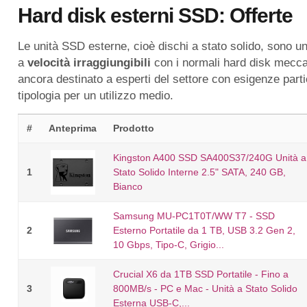
Hard disk esterni SSD: Offerte
Le unità SSD esterne, cioè dischi a stato solido, sono un
a
velocità irraggiungibili
con i normali hard disk mecca
ancora destinato a esperti del settore con esigenze part
tipologia per un utilizzo medio.
#
Anteprima
Prodotto
Kingston A400 SSD SA400S37/240G Unità a
1
Stato Solido Interne 2.5" SATA, 240 GB,
Bianco
Samsung MU-PC1T0T/WW T7 - SSD
2
Esterno Portatile da 1 TB, USB 3.2 Gen 2,
10 Gbps, Tipo-C, Grigio...
Crucial X6 da 1TB SSD Portatile - Fino a
3
800MB/s - PC e Mac - Unità a Stato Solido
Esterna USB-C,...