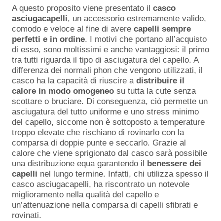
A questo proposito viene presentato il
casco
asciugacapelli
, un accessorio estremamente valido,
comodo e veloce al fine di avere
capelli sempre
perfetti e in ordine
. I motivi che portano all’acquisto
di esso, sono moltissimi e anche vantaggiosi: il primo
tra tutti riguarda il tipo di asciugatura del capello. A
differenza dei normali phon che vengono utilizzati, il
casco ha la capacità di riuscire a
distribuire il
calore in modo omogeneo
su tutta la cute senza
scottare o bruciare. Di conseguenza, ciò permette un
asciugatura del tutto uniforme e uno stress minimo
del capello, siccome non è sottoposto a temperature
troppo elevate che rischiano di rovinarlo con la
comparsa di doppie punte e seccarlo. Grazie al
calore che viene sprigionato dal casco sarà possibile
una distribuzione equa garantendo il
benessere dei
capelli
nel lungo termine. Infatti, chi utilizza spesso il
casco asciugacapelli, ha riscontrato un notevole
miglioramento nella qualità del capello e
un’attenuazione nella comparsa di capelli sfibrati e
rovinati.