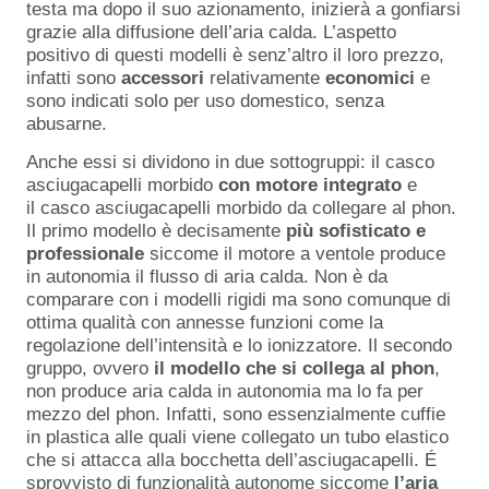
testa ma dopo il suo azionamento, inizierà a gonfiarsi
grazie alla diffusione dell’aria calda. L’aspetto
positivo di questi modelli è senz’altro il loro prezzo,
infatti sono
accessori
relativamente
economici
e
sono indicati solo per uso domestico, senza
abusarne.
Anche essi si dividono in due sottogruppi: il casco
asciugacapelli morbido
con motore integrato
e
il casco asciugacapelli morbido da collegare al phon.
Il primo modello è decisamente
più sofisticato e
professionale
siccome il motore a ventole produce
in autonomia il flusso di aria calda. Non è da
comparare con i modelli rigidi ma sono comunque di
ottima qualità con annesse funzioni come la
regolazione dell’intensità e lo ionizzatore. Il secondo
gruppo, ovvero
il modello che si collega al phon
,
non produce aria calda in autonomia ma lo fa per
mezzo del phon. Infatti, sono essenzialmente cuffie
in plastica alle quali viene collegato un tubo elastico
che si attacca alla bocchetta dell’asciugacapelli. É
sprovvisto di funzionalità autonome siccome
l’aria