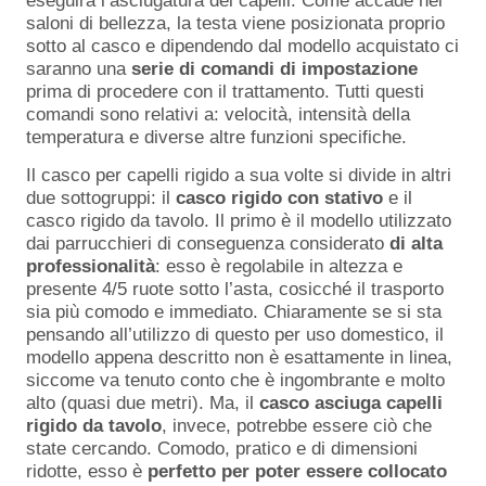
eseguirà l’asciugatura dei capelli. Come accade nei
saloni di bellezza, la testa viene posizionata proprio
sotto al casco e dipendendo dal modello acquistato ci
saranno una
serie di comandi di impostazione
prima di procedere con il trattamento. Tutti questi
comandi sono relativi a: velocità, intensità della
temperatura e diverse altre funzioni specifiche.
Il casco per capelli rigido a sua volte si divide in altri
due sottogruppi: il
casco rigido con stativo
e il
casco rigido da tavolo. Il primo è il modello utilizzato
dai parrucchieri di conseguenza considerato
di alta
professionalità
: esso è regolabile in altezza e
presente 4/5 ruote sotto l’asta, cosicché il trasporto
sia più comodo e immediato. Chiaramente se si sta
pensando all’utilizzo di questo per uso domestico, il
modello appena descritto non è esattamente in linea,
siccome va tenuto conto che è ingombrante e molto
alto (quasi due metri). Ma, il
casco asciuga capelli
rigido da tavolo
, invece, potrebbe essere ciò che
state cercando. Comodo, pratico e di dimensioni
ridotte, esso è
perfetto per poter essere collocato