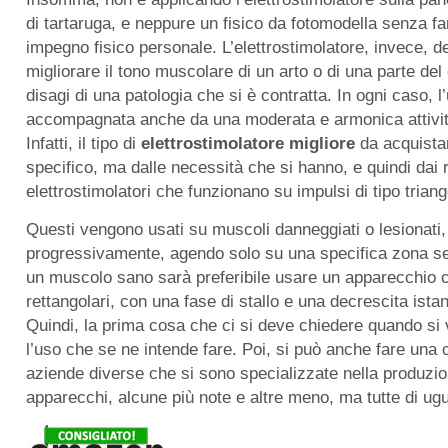
di tartaruga, e neppure un fisico da fotomodella senza far
impegno fisico personale. L’elettrostimolatore, invece, 
migliorare il tono muscolare di un arto o di una parte de
disagi di una patologia che si è contratta. In ogni caso, 
accompagnata anche da una moderata e armonica attività 
Infatti, il tipo di
elettrostimolatore migliore
da acquista
specifico, ma dalle necessità che si hanno, e quindi dai r
elettrostimolatori che funzionano su impulsi di tipo triang
Questi vengono usati su muscoli danneggiati o lesionati,
progressivamente, agendo solo su una specifica zona s
un muscolo sano sarà preferibile usare un apparecchio ch
rettangolari, con una fase di stallo e una decrescita ista
Quindi, la prima cosa che ci si deve chiedere quando si vu
l’uso che se ne intende fare. Poi, si può anche fare una c
aziende diverse che si sono specializzate nella produzi
apparecchi, alcune più note e altre meno, ma tutte di ugua