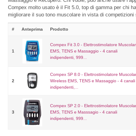
Massaggio e Recupero. Chi vuole, può anche usare l’appar
Compex molto usato è il Fit 5.0, top di gamma per chi ha 
migliorare il suo tono muscolare in vista di competizioni s
#
Anteprima
Prodotto
Compex Fit 3.0 - Elettrostimolatore Muscola
1
EMS, TENS e Massaggio - 4 canali
indipendenti, 999...
Compex SP 8.0 - Elettrostimolatore Muscola
2
Wireless EMS, TENS e Massaggio - 4 canali
indipendenti,...
Compex SP 2.0 - Elettrostimolatore Muscola
3
EMS, TENS e Masssagio - 4 canali
indipendenti, 999...