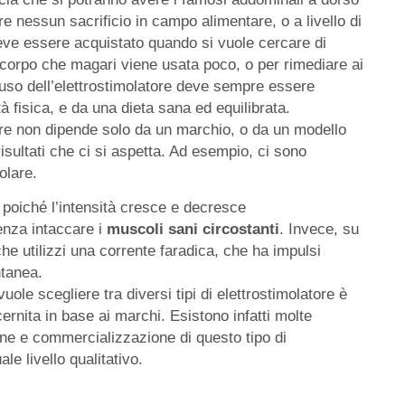
e nessun sacrificio in campo alimentare, o a livello di
deve essere acquistato quando si vuole cercare di
l corpo che magari viene usata poco, o per rimediare ai
l’uso dell’elettrostimolatore deve sempre essere
fisica, e da una dieta sana ed equilibrata.
re non dipende solo da un marchio, o da un modello
isultati che ci si aspetta. Ad esempio, ci sono
olare.
 poiché l’intensità cresce e decresce
enza intaccare i
muscoli sani circostanti
. Invece, su
e utilizzi una corrente faradica, che ha impulsi
ntanea.
ole scegliere tra diversi tipi di elettrostimolatore è
ernita in base ai marchi. Esistono infatti molte
one e commercializzazione di questo tipo di
le livello qualitativo.