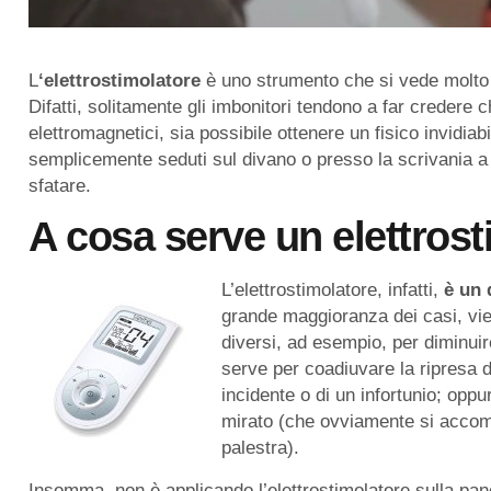
L
‘elettrostimolatore
è uno strumento che si vede molto 
Difatti, solitamente gli imbonitori tendono a far credere
elettromagnetici, sia possibile ottenere un fisico invidiab
semplicemente seduti sul divano o presso la scrivania a 
sfatare.
A cosa serve un
elettros
L’elettrostimolatore, infatti,
è un 
grande maggioranza dei casi, viene
diversi, ad esempio, per diminuir
serve per coadiuvare la ripresa d
incidente o di un infortunio; oppu
mirato (che ovviamente si accom
palestra).
Insomma, non è applicando l’elettrostimolatore sulla pan