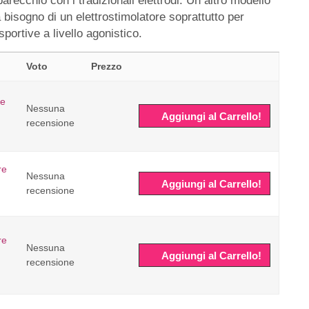
ecchio con i tradizionali elettrodi. Un altro modello
bisogno di un elettrostimolatore soprattutto per
portive a livello agonistico.
Voto
Prezzo
re
Nessuna
Aggiungi al Carrello!
recensione
re
Nessuna
Aggiungi al Carrello!
recensione
re
Nessuna
Aggiungi al Carrello!
recensione