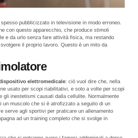
spesso pubblicizzato in televisione in modo erroneo.
 che con questo apparecchio, che produce stimoli
ile e da urlo senza fare attività fisica, ma restando
svolgere il proprio lavoro. Questo è un mito da
timolatore
dispositivo elettromedicale
: ciò vuol dire che, nella
 usato per scopi riabilitativi, e solo a volte per scopi
e gli inestetismi causati dalla cellulite. Normalmente
i un muscolo che si è atrofizzato a seguito di un
re serve agli sportivi per praticare un allenamento
pagna ad un training completo che si svolge in
cia che si potranno avere i famosi addominali a dorso