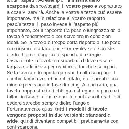
alcuni aspetti. Ad esempio, la
misura dello
scarpone
da snowboard, il
vostro
peso
e soprattutto
a cosa vi servirà. Anche la vostra altezza può essere
importante, ma in relazione al vostro rapporto
peso/altezza. Il peso invece è l’aspetto più
importante, per il rapporto tra peso e lunghezza della
tavola è fondamentale per scivolare in condizioni
ideali. Se la tavola è troppo corta rispetto al tuo peso
non riuscirete a farlo con scorrevolezza e sareste
costretti a un maggiore dispendio di energie.
Ovviamente la tavola da snowboard deve essere
larga a sufficienza per ospitare attacchi e scarponi.
Se la tavola è troppo larga rispetto allo scarpone il
cambio lamina verrebbe rallentato, e ci sarebbe una
minore precisione in fase di riding. Al contrario, una
tavola troppo stretta ti obbliga a sfregare le punte e i
talloni in fase di conduzione. In quel caso il rischio di
cadere sarebbe sempre dietro l’angolo.
Fortunatamente quasi
tutti i modelli di tavole
vengono proposti in due versioni: standard e
wide
, quindi diventano compatibili praticamente con
ogni scarpone.