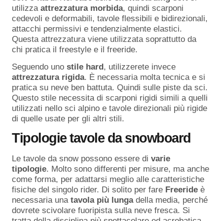
utilizza
attrezzatura morbida
, quindi scarponi
cedevoli e deformabili, tavole flessibili e bidirezionali,
attacchi permissivi e tendenzialmente elastici.
Questa attrezzatura viene utilizzata soprattutto da
chi pratica il freestyle e il freeride.
Seguendo uno
stile hard
, utilizzerete invece
attrezzatura rigida
. È necessaria molta tecnica e si
pratica su neve ben battuta. Quindi sulle piste da sci.
Questo stile necessita di scarponi rigidi simili a quelli
utilizzati nello sci alpino e tavole direzionali più rigide
di quelle usate per gli altri stili.
Tipologie tavole da snowboard
Le tavole da snow possono essere di
varie
tipologie
. Molto sono differenti per misure, ma anche
come forma, per adattarsi meglio alle caratteristiche
fisiche del singolo rider. Di solito per fare
Freeride
è
necessaria una
tavola
più
lunga
della media, perché
dovrete scivolare fuoripista sulla neve fresca. Si
tratta della disciplina più spettacolare ed acrobatica