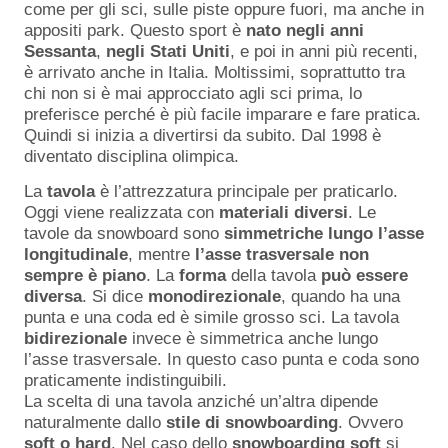
come per gli sci, sulle piste oppure fuori, ma anche in
appositi park. Questo sport è
nato
negli
anni
Sessanta
,
negli
Stati
Uniti
, e poi in anni più recenti,
è arrivato anche in Italia. Moltissimi, soprattutto tra
chi non si è mai approcciato agli sci prima, lo
preferisce perché è più facile imparare e fare pratica.
Quindi si inizia a divertirsi da subito. Dal 1998 è
diventato disciplina olimpica.
La
tavola
è l’attrezzatura principale per praticarlo.
Oggi viene realizzata con
materiali
diversi
. Le
tavole da snowboard sono
simmetriche
lungo
l’asse
longitudinale
, mentre
l’asse
trasversale
non
sempre
è
piano
. La
forma
della tavola
può
essere
diversa
. Si dice
monodirezionale
, quando ha una
punta e una coda ed è simile grosso sci. La tavola
bidirezionale
invece è simmetrica anche lungo
l’asse trasversale. In questo caso punta e coda sono
praticamente indistinguibili.
La scelta di una tavola anziché un’altra dipende
naturalmente dallo
stile
di
snowboarding
. Ovvero
soft o hard
. Nel caso dello
snowboarding soft
si