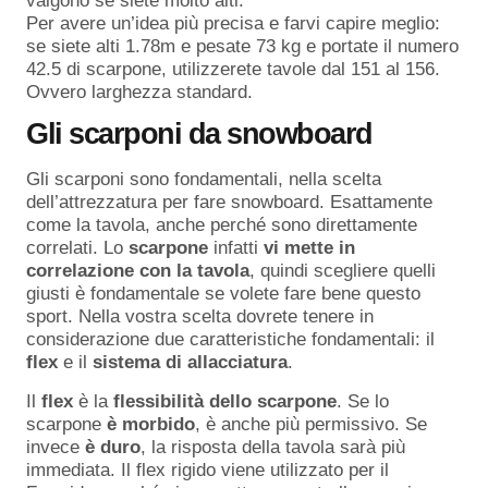
valgono se siete molto alti.
Per avere un’idea più precisa e farvi capire meglio:
se siete alti 1.78m e pesate 73 kg e portate il numero
42.5 di scarpone, utilizzerete tavole dal 151 al 156.
Ovvero larghezza standard.
Gli scarponi da snowboard
Gli scarponi sono fondamentali, nella scelta
dell’attrezzatura per fare snowboard. Esattamente
come la tavola, anche perché sono direttamente
correlati. Lo
scarpone
infatti
vi
mette
in
correlazione
con
la
tavola
, quindi scegliere quelli
giusti è fondamentale se volete fare bene questo
sport. Nella vostra scelta dovrete tenere in
considerazione due caratteristiche fondamentali: il
flex
e il
sistema
di
allacciatura
.
Il
flex
è la
flessibilità
dello
scarpone
. Se lo
scarpone
è morbido
, è anche più permissivo. Se
invece
è duro
, la risposta della tavola sarà più
immediata. Il flex rigido viene utilizzato per il