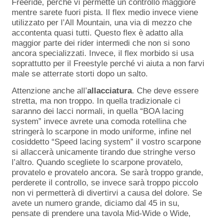
Freeride, perché vi permette un controllo maggiore
mentre sarete fuori pista. Il flex medio invece viene
utilizzato per l’All Mountain, una via di mezzo che
accontenta quasi tutti. Questo flex è adatto alla
maggior parte dei rider intermedi che non si sono
ancora specializzati. Invece, il flex morbido si usa
soprattutto per il Freestyle perché vi aiuta a non farvi
male se atterrate storti dopo un salto.
Attenzione anche all’
allacciatura
. Che deve essere
stretta, ma non troppo. In quella tradizionale ci
saranno dei lacci normali, in quella “BOA lacing
system” invece avrete una comoda rotellina che
stringerà lo scarpone in modo uniforme, infine nel
cosiddetto “Speed lacing system” il vostro scarpone
si allaccerà unicamente tirando due stringhe verso
l’altro. Quando scegliete lo scarpone provatelo,
provatelo e provatelo ancora. Se sarà troppo grande,
perderete il controllo, se invece sarà troppo piccolo
non vi permetterà di divertirvi a causa del dolore. Se
avete un numero grande, diciamo dal 45 in su,
pensate di prendere una tavola Mid-Wide o Wide,