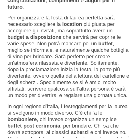
congratulazioni
,
complimenti
e
auguri per il
futuro
.
Per organizzare la festa di laurea perfetta sarà
necessario scegliere la
location
più giusta per
accogliere gli invitati, ma soprattutto avere un
budget a disposizione
che servirà per coprire le
varie spese. Non potrà mancare poi un
buffet
,
meglio se informale, e naturalmente qualche bottiglia
di vino per brindare. Sarà perfetto per creare
un’atmosfera rilassata e divertente. Solitamente,
dopo la proclamazione inizia la festa, la parte più
divertente, ovvero quella della lettura del cartellone e
degli scherzi. Specialmente se si è amici molto
affiatati, scrivere qualcosa sull’altra persona è sarà
un modo per divertirsi e regalare una giornata unica.
In ogni regione d’Italia, i festeggiamenti per la laurea
si svolgono in modo diverso. C’è chi fa le
bomboniere
, chi invece organizza un semplice
buffet
post
cerimonia
, per brindare. Chi sa che
dovrà sottoporsi ai classici
scherzi
e chi invece no.