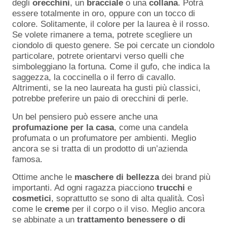
degli
orecchini
, un
bracciale
o una
collana
. Potrà
essere totalmente in oro, oppure con un tocco di
colore. Solitamente, il colore per la laurea è il rosso.
Se volete rimanere a tema, potrete scegliere un
ciondolo di questo genere. Se poi cercate un ciondolo
particolare, potrete orientarvi verso quelli che
simboleggiano la fortuna. Come il gufo, che indica la
saggezza, la coccinella o il ferro di cavallo.
Altrimenti, se la neo laureata ha gusti più classici,
potrebbe preferire un paio di orecchini di perle.
Un bel pensiero può essere anche una
profumazione
per
la
casa
, come una candela
profumata o un profumatore per ambienti. Meglio
ancora se si tratta di un prodotto di un’azienda
famosa.
Ottime anche le
maschere
di
bellezza
dei brand più
importanti. Ad ogni ragazza piacciono
trucchi
e
cosmetici
, soprattutto se sono di alta qualità. Così
come le
creme
per il corpo o il viso. Meglio ancora
se abbinate a un
trattamento
benessere
o
di