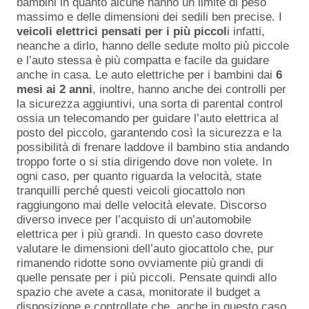
bambini in quanto alcune hanno un limite di peso
massimo e delle dimensioni dei sedili ben precise. I
veicoli elettrici pensati per i più piccol
i infatti,
neanche a dirlo, hanno delle sedute molto più piccole
e l’auto stessa è più compatta e facile da guidare
anche in casa. Le auto elettriche per i bambini dai
6
mesi ai 2 anni
, inoltre, hanno anche dei controlli per
la sicurezza aggiuntivi, una sorta di parental control
ossia un telecomando per guidare l’auto elettrica al
posto del piccolo, garantendo così la sicurezza e la
possibilità di frenare laddove il bambino stia andando
troppo forte o si stia dirigendo dove non volete. In
ogni caso, per quanto riguarda la velocità, state
tranquilli perché questi veicoli giocattolo non
raggiungono mai delle velocità elevate. Discorso
diverso invece per l’acquisto di un’automobile
elettrica per i più grandi. In questo caso dovrete
valutare le dimensioni dell’auto giocattolo che, pur
rimanendo ridotte sono ovviamente più grandi di
quelle pensate per i più piccoli. Pensate quindi allo
spazio che avete a casa, monitorate il budget a
disposizione e controllate che, anche in questo caso,