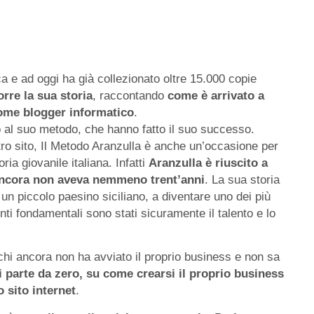
a e ad oggi ha già collezionato oltre 15.000 copie
rre la sua storia
, raccontando
come è arrivato a
ome blogger informatico
.
do al suo metodo, che hanno fatto il suo successo.
ostro sito, Il Metodo Aranzulla è anche un’occasione per
ria giovanile italiana. Infatti
Aranzulla è riuscito a
ancora non aveva nemmeno trent’anni
. La sua storia
un piccolo paesino siciliano, a diventare uno dei più
enti fondamentali sono stati sicuramente il talento e lo
 chi ancora non ha avviato il proprio business e non sa
i parte da zero, su come crearsi il proprio business
o sito internet
.