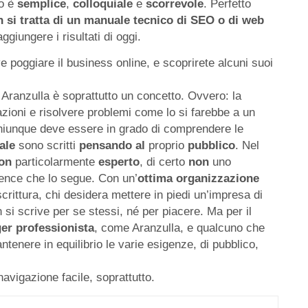
to è
semplice
,
colloquiale
e
scorrevole
. Perfetto
 si tratta di un manuale tecnico di SEO o di web
giungere i risultati di oggi.
eve poggiare il business online, e scoprirete alcuni suoi
 Aranzulla è soprattutto un concetto. Ovvero: la
zioni e risolvere problemi come lo si farebbe a un
iunque deve essere in grado di comprendere le
tale
sono scritti
pensando
al
proprio
pubblico
. Nel
on
particolarmente
esperto
, di certo
non
uno
udience che lo segue. Con un’
ottima organizzazione
crittura, chi desidera mettere in piedi un’impresa di
 si scrive per se stessi, né per piacere. Ma per il
er professionista
, come Aranzulla, e qualcuno che
ntenere in equilibrio le varie esigenze, di pubblico,
avigazione facile, soprattutto.