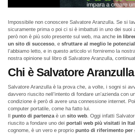
Impossibile non conoscere Salvatore Aranzulla. Se si la
sicuramente prima o poi ci si è imbattuti in uno dei suoi 
però non è più solo presente sul web, ma anche
in
libre
un
sito
di
successo
, e
sfruttare al meglio le potenzia
l’abbiamo letto, e in questo articolo vi forniremo la nostr
nostra opinione sul libro di Salvatore Aranzulla, continua
Chi è Salvatore Aranzulla
Salvatore Aranzulla è la prova che, a volte, i sogni si a
davvero riuscito nell’intento di fondare un’azienda con un
condizione è però di avere una connessione internet. Poi
computer portatile, come ha fatto lui.
Il
punto di partenza
è un
sito
web
. Oggi infatti Salvato
riuscito a fondare uno dei
portali web più visitati in Ital
cognome, è un vero e proprio
punto di riferimento per 