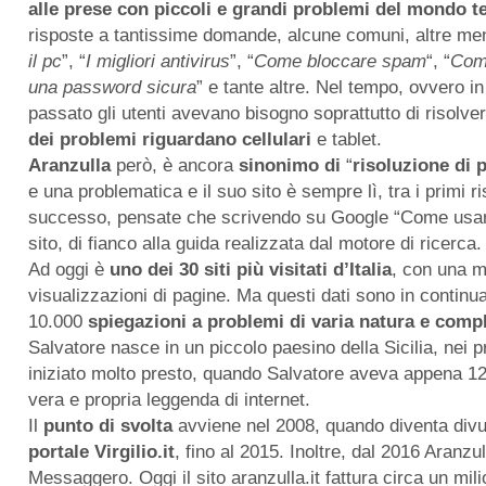
alle prese con piccoli e grandi problemi del mondo t
risposte a tantissime domande, alcune comuni, altre men
il pc
”, “
I migliori antivirus
”, “
Come bloccare spam
“, “
Come
una password sicura
” e tante altre. Nel tempo, ovvero in
passato gli utenti avevano bisogno soprattutto di risolver
dei problemi riguardano cellulari
e tablet.
Aranzulla
però, è ancora
sinonimo
di
“
risoluzione di 
e una problematica e il suo sito è sempre lì, tra i primi 
successo, pensate che scrivendo su Google “Come usare Go
sito, di fianco alla guida realizzata dal motore di ricerca.
Ad oggi è
uno dei 30 siti più visitati d’Italia
, con una me
visualizzazioni di pagine. Ma questi dati sono in continu
10.000
spiegazioni a problemi di varia natura e comp
Salvatore nasce in un piccolo paesino della Sicilia, nei p
iniziato molto presto, quando Salvatore aveva appena 12
vera e propria leggenda di internet.
Il
punto di svolta
avviene nel 2008, quando diventa divu
portale Virgilio.it
, fino al 2015. Inoltre, dal 2016 Aranzul
Messaggero. Oggi il sito aranzulla.it fattura circa un mil