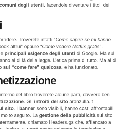
comuni
degli
utenti
, facendole diventare i titoli dei
i
rridere. Troverete infatti “
Come capire se mi hanno
ook altrui” oppure “
Come vedere Netflix gratis
”.
le
principali esigenze degli utenti
di Google. Ma sul
no al di là della legge. L’etica prima di tutto. Ma al di
o sul “come fare” qualcosa
, e ha funzionato.
onetizzazione
nterno del libro troverete alcune parti, davvero ben
tizzazione
. Gli
introiti
del
sito
aranzulla.it
ul
sito
. I
banner
sono visibili, hanno costi affrontabili
 molto seguito. La
gestione
della
pubblicità
sul sito
internamente, chiamato Headers.gs che, affiancato a