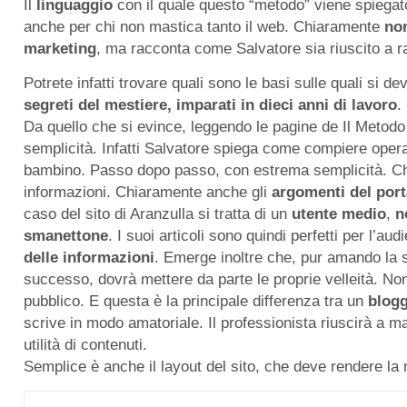
Il
linguaggio
con il quale questo “metodo” viene spiega
anche per chi non mastica tanto il web. Chiaramente
non
marketing
, ma racconta come Salvatore sia riuscito a rag
Potrete infatti trovare quali sono le basi sulle quali si d
segreti del mestiere, imparati in dieci anni di lavoro
.
Da quello che si evince, leggendo le pagine de Il Metodo
semplicità. Infatti Salvatore spiega come compiere opera
bambino. Passo dopo passo, con estrema semplicità. Ch
informazioni. Chiaramente anche gli
argomenti del por
caso del sito di Aranzulla si tratta di un
utente
medio
,
n
smanettone
. I suoi articoli sono quindi perfetti per l’a
delle informazioni
. Emerge inoltre che, pur amando la s
successo, dovrà mettere da parte le proprie velleità. Non
pubblico. E questa è la principale differenza tra un
blogg
scrive in modo amatoriale. Il professionista riuscirà a ma
utilità di contenuti.
Semplice è anche il layout del sito, che deve rendere la n