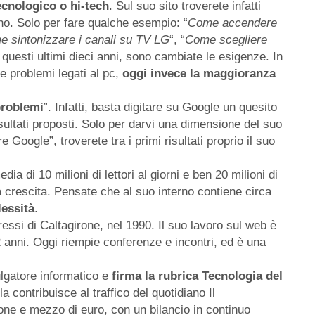
ecnologico o hi-tech
. Sul suo sito troverete infatti
o. Solo per fare qualche esempio: “
Come accendere
 sintonizzare i canali su TV LG
“, “
Come scegliere
 questi ultimi dieci anni, sono cambiate le esigenze. In
e problemi legati al pc,
oggi invece la maggioranza
problemi
”. Infatti, basta digitare su Google un quesito
risultati proposti. Solo per darvi una dimensione del suo
ogle”, troverete tra i primi risultati proprio il suo
dia di 10 milioni di lettori al giorni e ben 20 milioni di
a crescita. Pensate che al suo interno contiene circa
lessità
.
ressi di Caltagirone, nel 1990. Il suo lavoro sul web è
 anni. Oggi riempie conferenze e incontri, ed è una
lgatore informatico e
firma la rubrica Tecnologia del
la contribuisce al traffico del quotidiano Il
ione e mezzo di euro, con un bilancio in continuo