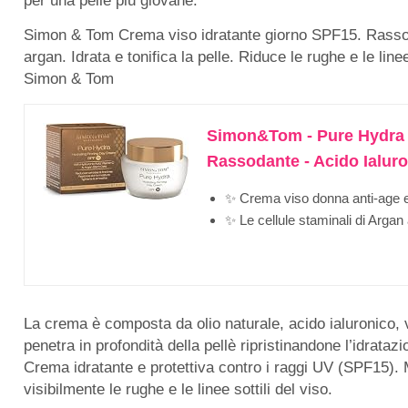
per una pelle più giovane.
Simon & Tom Crema viso idratante giorno SPF15. Rassoda
argan. Idrata e tonifica la pelle. Riduce le rughe e le line
Simon & Tom
Simon&Tom - Pure Hydra -
Rassodante - Acido Ialuron
✨ Crema viso donna anti-age e 
✨ Le cellule staminali di Argan
La crema è composta da olio naturale, acido ialuronico, v
penetra in profondità della pellè ripristinandone l’idrata
Crema idratante e protettiva contro i raggi UV (SPF15). Mig
visibilmente le rughe e le linee sottili del viso.