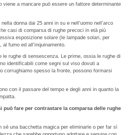
do viene a mancare può essere un fattore determinante
nella donna dai 25 anni in su e nell’uomo nell’arco
he casi di comparsa di rughe precoci in età più
ssiva esposizione solare (le lampade solari, per
 al fumo ed all’inquinamento.
 e le rughe di sensescenza. Le prime, ossia le rughe di
o identificabili come segni sul viso dovuti a
do corrughiamo spesso la fronte, possono formarsi
no con il passare del tempo e degli anni in quanto la
mpatta.
i può fare per contrastare la comparsa delle rughe
sé una bacchetta magica per eliminarle o per far sì
ellezza che sarebbe opportuno adottare e seguire con