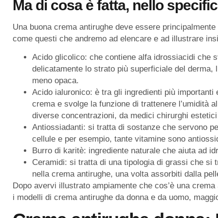
Ma di cosa è fatta, nello specif
Una buona crema antirughe deve essere principalmente mo
come questi che andremo ad elencare e ad illustrare ins
Acido glicolico: che contiene alfa idrossiacidi che 
delicatamente lo strato più superficiale del derma, 
meno opaca.
Acido ialuronico: è tra gli ingredienti più importan
crema e svolge la funzione di trattenere l’umidità a
diverse concentrazioni, da medici chirurghi estetici
Antiossiadanti: si tratta di sostanze che servono per
cellule e per esempio, tante vitamine sono antiossi
Burro di karitè: ingrediente naturale che aiuta ad i
Ceramidi: si tratta di una tipologia di grassi che s
nella crema antirughe, una volta assorbiti dalla pell
Dopo avervi illustrato ampiamente che cos’è una crema a
i modelli di crema antirughe da donna e da uomo, magg