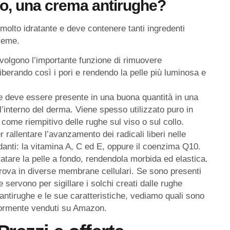
ico, una crema antirughe?
lto idratante e deve contenere tanti ingredenti
ieme.
svolgono l’importante funzione di rimuovere
liberando così i pori e rendendo la pelle più luminosa e
ti e deve essere presente in una buona quantità in una
ll’interno del derma. Viene spesso utilizzato puro in
 come riempitivo delle rughe sul viso o sul collo.
 rallentare l’avanzamento dei radicali liberi nelle
danti: la vitamina A, C ed E, oppure il coenzima Q10.
dratare la pelle a fondo, rendendola morbida ed elastica.
i trova in diverse membrane cellulari. Se sono presenti
e servono per sigillare i solchi creati dalle rughe
ntirughe e le sue caratteristiche, vediamo quali sono
iormente venduti su Amazon.