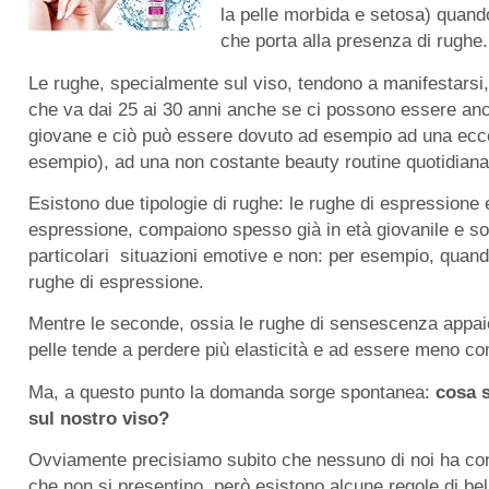
la pelle morbida e setosa) quan
che porta alla presenza di rughe.
Le rughe, specialmente sul viso, tendono a manifestarsi, 
che va dai 25 ai 30 anni anche se ci possono essere anc
giovane e ciò può essere dovuto ad esempio ad una ecce
esempio), ad una non costante beauty routine quotidiana,
Esistono due tipologie di rughe: le rughe di espressione
espressione, compaiono spesso già in età giovanile e son
particolari situazioni emotive e non: per esempio, quan
rughe di espressione.
Mentre le seconde, ossia le rughe di sensescenza appaio
pelle tende a perdere più elasticità e ad essere meno co
Ma, a questo punto la domanda sorge spontanea:
cosa s
sul nostro viso?
Ovviamente precisiamo subito che nessuno di noi ha con 
che non si presentino, però esistono alcune regole di b