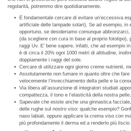
regolarità, potremmo dire quotidianamente.
È fondamentale cercare di evitare un’eccessiva esposi
artificiale delle lampade solari). Se ad esempio, i
opportuno, se desideriamo comunque abbronzarci, a
(da scegliere con cura in base al proprio fototipo),
raggi Uv. E’ bene sapere, infatti, che ad esempio in m
è di circa il 20% ogni 1000 metri di altitudine, inolt
doppiamente i raggi del sole.
Cercare di utilizzare ogni giorno creme nutrienti, me
Assolutamente non fumare in quanto oltre che fare 
velocemente l’invecchiamento della pelle e la con
Via libera all’assunzione di integratori studiati app
compattezza, il tono e l’elasticità della nostra pelle.
Sapevate che esiste anche una ginnastica facciale
delle rughe sul nostro viso: qualche esempio? Gonf
naso labiali, oppure applicare la crema viso con ma
più profondamente il derma ed a renderlo più liscio