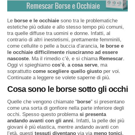
Le
borse e le occhiaie
sono tra le problematiche
estetiche più odiate e allo stesso tempo più comuni,
tra quelle diffuse tra uomini e donne. Infatti, al
contrario di altri inestetismi, prettamente femminili,
come cellulite o pelle a buccia d’arancia,
le borse e
le occhiaie difficilmente riusciranno ad essere
nascoste
. Ma il rimedio c’è, e si chiama
Remescar
.
Oggi vi spieghiamo
cos’è
,
a cosa serve
, ma
soprattutto
come scegliere quello giusto
per voi.
Continuate a leggere se volete saperne di più.
Cosa sono le borse sotto gli occhi
Quelle che vengono chiamate “
borse
” si presentano
come una sorta di gonfiore nella parte inferiore degli
occhi. Spesso questo problema
si presenta
andando avanti con gli anni
. Infatti, la pelle dei più
giovani è più elastica, mentre andando avanti con
l’età, questi
tessuti
diventano
via via
meno
tonici
.