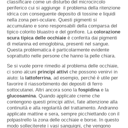
classificare come un disturbo del microcircolo
periferico cui si aggiunge il problema della ritenzione
idrica con conseguente deposito di tossine e liquidi
nella zona peri-oculare. Questi pigmenti si
accumulano e sono responsabili della comparsa del
tipico colorito bluastro e del gonfiore. La
colorazione
scura tipica delle occhiaie
è conferita dai pigmenti
di melanina ed emoglobina, presenti nel sangue.
Questa problematica è particolarmente evidente
soprattutto nelle persone che hanno la pelle chiara.
Se si vuole porre rimedio al problema delle occhiaie,
ci sono alcuni
principi
attivi
che possono venirvi in
aiuto: la
lattoferrina
, ad esempio, perché è utile per
favorire il riassorbimento dei depositi di ferro
sottocutanei. Altri ancora sono la
fospidina
e la
glucosamina
. Quando applicate creme che
contengono questi principi attivi, fate attenzione alla
continuità e alla regolarità del trattamento. Andranno
applicate mattine e sera, sempre picchiettando con il
polpastrello la zona delle occhiaie e borse. In questo
modo solleciterete i vasi sanguigni, che vengono