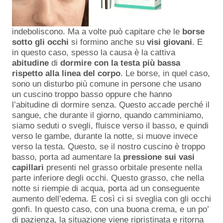
indeboliscono. Ma a volte può capitare che le
borse
sotto gli occhi
si formino anche su
visi
giovani
. E
in questo caso, spesso la causa è la cattiva
abitudine
di
dormire
con
la
testa
più
bassa
rispetto
alla
linea
del
corpo
. Le borse, in quel caso,
sono un disturbo più comune in persone che usano
un cuscino troppo basso oppure che hanno
l’abitudine di dormire senza. Questo accade perché il
sangue, che durante il giorno, quando camminiamo,
siamo seduti o svegli, fluisce verso il basso, e quindi
verso le gambe, durante la notte, si muove invece
verso la testa. Questo, se il nostro cuscino è troppo
basso, porta ad aumentare la
pressione sui vasi
capillari
presenti nel grasso orbitale presente nella
parte inferiore degli occhi. Questo grasso, che nella
notte si riempie di acqua, porta ad un conseguente
aumento dell’edema. E così ci si sveglia con gli occhi
gonfi. In questo caso, con una buona crema, e un po’
di pazienza, la situazione viene ripristinata e ritorna