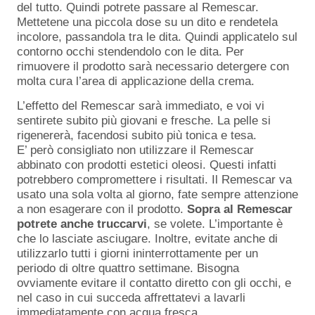
del tutto. Quindi potrete passare al Remescar.
Mettetene una piccola dose su un dito e rendetela
incolore, passandola tra le dita. Quindi applicatelo sul
contorno occhi stendendolo con le dita. Per
rimuovere il prodotto sarà necessario detergere con
molta cura l’area di applicazione della crema.
L’effetto del Remescar sarà immediato, e voi vi
sentirete subito più giovani e fresche. La pelle si
rigenererà, facendosi subito più tonica e tesa.
E’ però consigliato non utilizzare il Remescar
abbinato con prodotti estetici oleosi. Questi infatti
potrebbero compromettere i risultati. Il Remescar va
usato una sola volta al giorno, fate sempre attenzione
a non esagerare con il prodotto.
Sopra al Remescar
potrete anche truccarvi
, se volete. L’importante è
che lo lasciate asciugare. Inoltre, evitate anche di
utilizzarlo tutti i giorni ininterrottamente per un
periodo di oltre quattro settimane. Bisogna
ovviamente evitare il contatto diretto con gli occhi, e
nel caso in cui succeda affrettatevi a lavarli
immediatamente con acqua fresca.