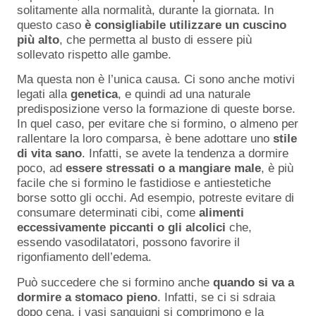
solitamente alla normalità, durante la giornata. In
questo caso
è consigliabile utilizzare un cuscino
più alto
, che permetta al busto di essere più
sollevato rispetto alle gambe.
Ma questa non è l’unica causa. Ci sono anche motivi
legati alla
genetica
, e quindi ad una naturale
predisposizione verso la formazione di queste borse.
In quel caso, per evitare che si formino, o almeno per
rallentare la loro comparsa, è bene adottare uno
stile
di vita sano
. Infatti, se avete la tendenza a dormire
poco, ad
essere stressati o a mangiare male
, è più
facile che si formino le fastidiose e antiestetiche
borse sotto gli occhi. Ad esempio, potreste evitare di
consumare determinati cibi, come
alimenti
eccessivamente piccanti o gli alcolici
che,
essendo vasodilatatori, possono favorire il
rigonfiamento dell’edema.
Può succedere che si formino anche
quando
si va a
dormire a stomaco pieno
. Infatti, se ci si sdraia
dopo cena, i vasi sanguigni si comprimono e la