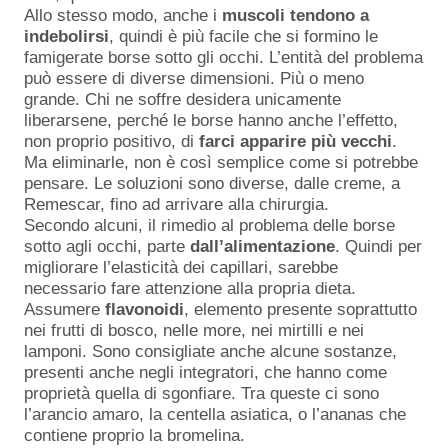
Allo stesso modo, anche i
muscoli
tendono
a
indebolirsi
, quindi è più facile che si formino le
famigerate borse sotto gli occhi. L’entità del problema
può essere di diverse dimensioni. Più o meno
grande. Chi ne soffre desidera unicamente
liberarsene, perché le borse hanno anche l’effetto,
non proprio positivo, di
farci apparire più vecchi
.
Ma eliminarle, non è così semplice come si potrebbe
pensare. Le soluzioni sono diverse, dalle creme, a
Remescar, fino ad arrivare alla chirurgia.
Secondo alcuni, il rimedio al problema delle borse
sotto agli occhi, parte
dall’alimentazione
. Quindi per
migliorare l’elasticità dei capillari, sarebbe
necessario fare attenzione alla propria dieta.
Assumere
flavonoidi
, elemento presente soprattutto
nei frutti di bosco, nelle more, nei mirtilli e nei
lamponi. Sono consigliate anche alcune sostanze,
presenti anche negli integratori, che hanno come
proprietà quella di sgonfiare. Tra queste ci sono
l’arancio amaro, la centella asiatica, o l’ananas che
contiene proprio la bromelina.