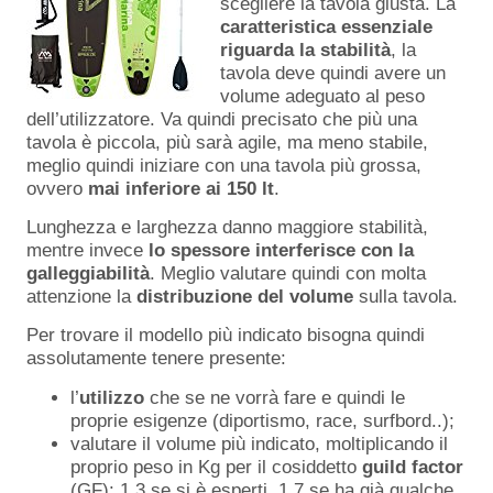
scegliere la tavola giusta. La
caratteristica essenziale
riguarda la stabilità
, la
tavola deve quindi avere un
volume adeguato al peso
dell’utilizzatore. Va quindi precisato che più una
tavola è piccola, più sarà agile, ma meno stabile,
meglio quindi iniziare con una tavola più grossa,
ovvero
mai inferiore ai 150 lt
.
Lunghezza e larghezza danno maggiore stabilità,
mentre invece
lo spessore interferisce con la
galleggiabilità
. Meglio valutare quindi con molta
attenzione la
distribuzione del volume
sulla tavola.
Per trovare il modello più indicato bisogna quindi
assolutamente tenere presente:
l’
utilizzo
che se ne vorrà fare e quindi le
proprie esigenze (diportismo, race, surfbord..);
valutare il volume più indicato, moltiplicando il
proprio peso in Kg per il cosiddetto
guild factor
(GF): 1.3 se si è esperti, 1.7 se ha già qualche