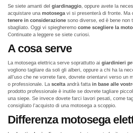
Se siete amanti del
giardinaggio
, oppure avete la neces
acquistare una
motosega
vi si presenterà di fronte. Ma
tenere in considerazione
sono diverse, ed è bene non tr
sbagliato. Oggi vi spiegheremo
come scegliere la moto
Continuate a leggere se siete curiosi.
A cosa serve
La motosega elettrica serve soprattutto ai
giardinieri p
vogliono tagliare da soli gli alberi, oppure a chi ha la ne
all’uso che ne vorrete fare, dovrete orientarvi verso un
o professionale. La
scelta
andrà fatta
in
base
alle
vostr
prodotto professionale è inutile se dovrete tagliare piccol
una siepe. Se invece dovete farci lavori pesati, come ta
consigliato l’acquisto di una motosega a scoppio.
Differenza motosega elett