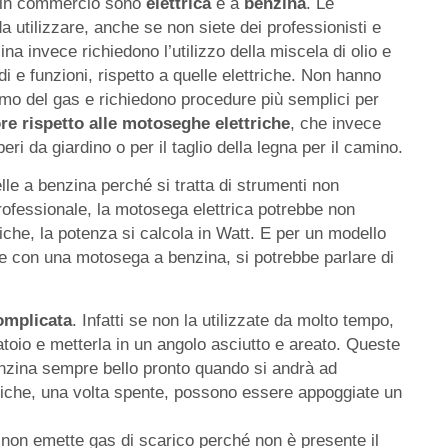
e in commercio sono
elettrica
e a
benzina
. Le
a utilizzare, anche se non siete dei professionisti e
 invece richiedono l’utilizzo della miscela di olio e
 e funzioni, rispetto a quelle elettriche. Non hanno
ermo del gas e richiedono procedure più semplici per
re rispetto alle motoseghe elettriche
, che invece
eri da giardino o per il taglio della legna per il camino.
le a benzina perché si tratta di strumenti non
rofessionale, la motosega elettrica potrebbe non
iche, la potenza si calcola in Watt. E per un modello
e con una motosega a benzina, si potrebbe parlare di
omplicata
. Infatti se non la utilizzate da molto tempo,
atoio e metterla in un angolo asciutto e areato. Queste
enzina sempre bello pronto quando si andrà ad
riche, una volta spente, possono essere appoggiate un
a, non emette gas di scarico perché non è presente il