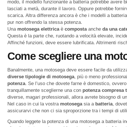
modo, il modello funzionante a batteria potrebbe avere b
lasciati a metà, durante il lavoro. Oppure potrebbe forn
scarica. Altra differenza ancora è che i modelli a batteri
pur non offrendo la stessa potenza.
Una
motosega elettrica
è
composta
anche
da
una
cat
Questa è la parte che, ruotando a velocità elevate, incid
Affinché funzioni, deve essere lubrificata. Altrimenti risc
Come scegliere una moto
Banalmente, una motosega deve essere facile da utilizza
diverse tipologie di motosega
, più o meno professional
potenza
. Se l’uso che dovete farne è domestico, ovvero v
tranquillamente sceglierne una con
potenza compresa t
diverse, magari professionali, allora avrete bisogno di 
Nel caso in cui la vostra
motosega
sia a
batteria
, dove
assicurarvi che non ci sia sproporzione tra i tempi di utili
Quando leggete la potenza di una motosega a batteria indic