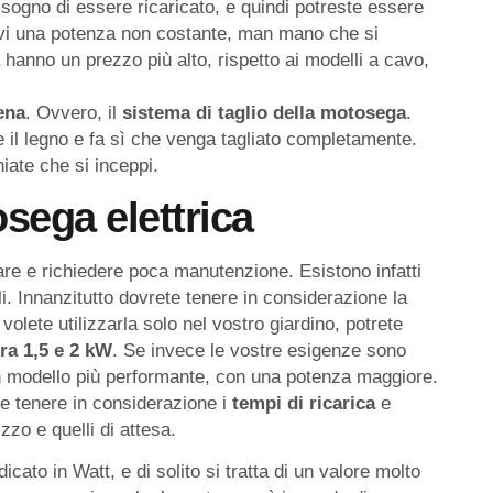
isogno di essere ricaricato, e quindi potreste essere
irvi una potenza non costante, man mano che si
a hanno un prezzo più alto, rispetto ai modelli a cavo,
ena
. Ovvero, il
sistema
di
taglio
della
motosega
.
e il legno e fa sì che venga tagliato completamente.
hiate che si inceppi.
sega elettrica
re e richiedere poca manutenzione. Esistono infatti
i. Innanzitutto dovrete tenere in considerazione la
olete utilizzarla solo nel vostro giardino, potrete
ra 1,5 e 2 kW
. Se invece le vostre esigenze sono
un modello più performante, con una potenza maggiore.
te tenere in considerazione i
tempi
di
ricarica
e
zzo e quelli di attesa.
ato in Watt, e di solito si tratta di un valore molto