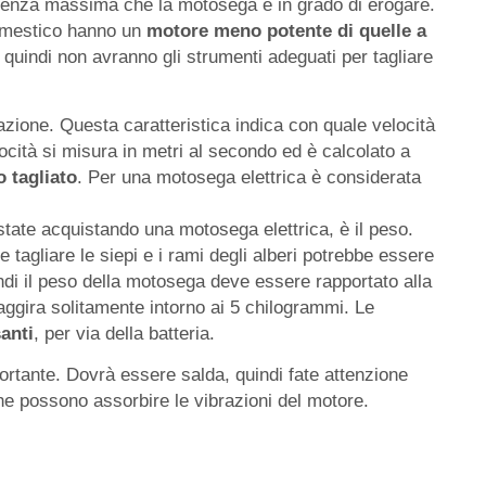
otenza massima che la motosega è in grado di erogare.
omestico hanno un
motore
meno
potente
di
quelle
a
 quindi non avranno gli strumenti adeguati per tagliare
tazione. Questa caratteristica indica con quale velocità
elocità si misura in metri al secondo ed è calcolato a
o tagliato
. Per una motosega elettrica è considerata
state acquistando una motosega elettrica, è il peso.
tagliare le siepi e i rami degli alberi potrebbe essere
uindi il peso della motosega deve essere rapportato alla
 aggira solitamente intorno ai 5 chilogrammi. Le
anti
, per via della batteria.
rtante. Dovrà essere salda, quindi fate attenzione
he possono assorbire le vibrazioni del motore.