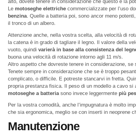
alto, dovete tenere in considerazione che questo è la p
Le
motoseghe elettriche
commercializzate per l’uso d
benzina
. Quelle a batteria poi, sono ancor meno potenti,
il tronco di un albero.
Attenzione anche, nella vostra scelta, alla velocità di ro
la catena è in grado di tagliare il legno. Il valore della v
vuoto, quindi
varierà in base alla consistenza del legn
buona una velocità di rotazione intorno agli 11 m/s.
Altro aspetto che dovreste tenere in considerazione, se 
Tenete sempre in considerazione che se è troppo pesante 
complicato, o difficile. E potreste stancarvi in fretta. Q
propria prestanza fisica. Il peso di un modello a cavo si
motoseghe a batteria
sono invece leggermente
più
pes
Per la vostra comodità, anche l’impugnatura è molto impo
che sia ergonomica, meglio se con inserti in neoprene c
Manutenzione