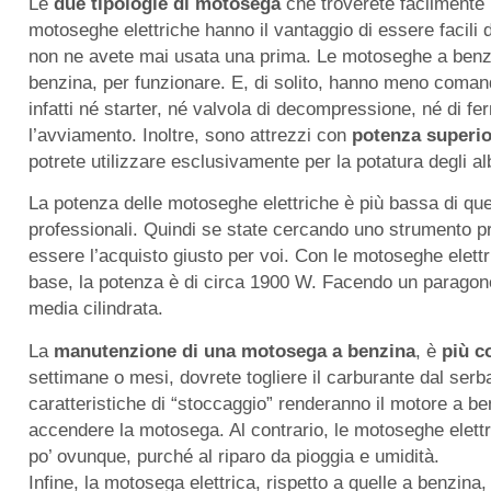
Le
due tipologie di motosega
che troverete facilment
motoseghe elettriche hanno il vantaggio di essere facili d
non ne avete mai usata una prima. Le motoseghe a benzina
benzina, per funzionare. E, di solito, hanno meno comandi
infatti né starter, né valvola di decompressione, né di f
l’avviamento. Inoltre, sono attrezzi con
potenza superio
potrete utilizzare esclusivamente per la potatura degli alb
La potenza delle motoseghe elettriche è più bassa di quel
professionali. Quindi se state cercando uno strumento p
essere l’acquisto giusto per voi. Con le motoseghe elettr
base, la potenza è di circa 1900 W. Facendo un paragon
media cilindrata.
La
manutenzione di una motosega a benzina
, è
più c
settimane o mesi, dovrete togliere il carburante dal serb
caratteristiche di “stoccaggio” renderanno il motore a b
accendere la motosega. Al contrario, le motoseghe elett
po’ ovunque, purché al riparo da pioggia e umidità.
Infine, la motosega elettrica, rispetto a quelle a benzin