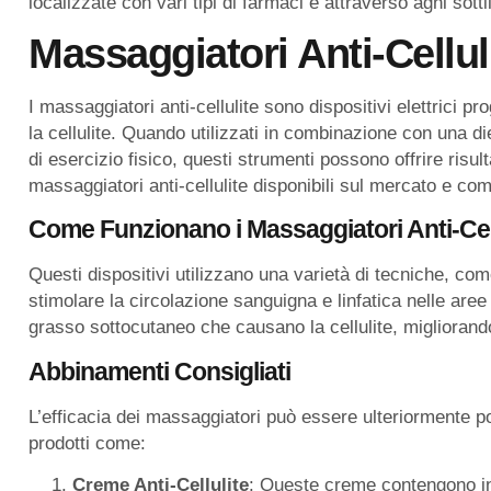
localizzate con vari tipi di farmaci e attraverso aghi sotti
Massaggiatori Anti-Cellul
I massaggiatori anti-cellulite sono dispositivi elettrici p
la cellulite. Quando utilizzati in combinazione con una d
di esercizio fisico, questi strumenti possono offrire risul
massaggiatori anti-cellulite disponibili sul mercato e come
Come Funzionano i Massaggiatori Anti-Cell
Questi dispositivi utilizzano una varietà di tecniche, com
stimolare la circolazione sanguigna e linfatica nelle are
grasso sottocutaneo che causano la cellulite, migliorando 
Abbinamenti Consigliati
L’efficacia dei massaggiatori può essere ulteriormente p
prodotti come:
Creme Anti-Cellulite
: Queste creme contengono ing