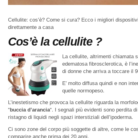
Cellulite: cos’è? Come si cura? Ecco i migliori dispositi
direttamente a casa
Cos’è la cellulite ?
La cellulite, altrimenti chiamata
edematosa fibrosclerotica, è l’i
di donne che arriva a toccare il 
E’ molto diffusa quindi e non in
quelle normopeso.
L’inestetismo che provoca la cellulite riguarda la morfol
“
buccia d’arancia
“. I segnali più evidenti sono perdita di
ristagno di liquidi negli spazi interstiziali dell’ipoderma.
Ci sono zone del corpo più soggette di altre, come le cosc
comparire anche prima dei 20 anni.