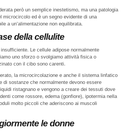
siderata però un semplice inestetismo, ma una patologia
el microcircolo ed è un segno evidente di una
ile a un’alimentazione non equilibrata.
se della cellulite
ne insufficiente. Le cellule adipose normalmente
amo uno sforzo o svolgiamo attività fisica o
ato con il cibo sono carenti.
erato, la microcircolazione e anche il sistema linfatico
e di sostanze che normalmente devono essere
liquidi ristagnano e vengono a creare dei tessuti dove
identi come rossore, edema (gonfiore), ipotermia nella
noduli molto piccoli che aderiscono ai muscoli
ggiormente le donne