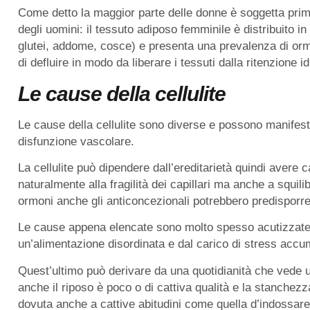
Come detto la maggior parte delle donne è soggetta prim
degli uomini: il tessuto adiposo femminile è distribuito i
glutei, addome, cosce) e presenta una prevalenza di ormo
di defluire in modo da liberare i tessuti dalla ritenzione id
Le cause della cellulite
Le cause della cellulite sono diverse e possono manifesta
disfunzione vascolare.
La cellulite può dipendere dall’ereditarietà quindi avere
naturalmente alla fragilità dei capillari ma anche a squili
ormoni anche gli anticoncezionali potrebbero predisporre 
Le cause appena elencate sono molto spesso acutizzate 
un’alimentazione disordinata e dal carico di stress accu
Quest’ultimo può derivare da una quotidianità che vede 
anche il riposo è poco o di cattiva qualità e la stanchez
dovuta anche a cattive abitudini come quella d’indossar