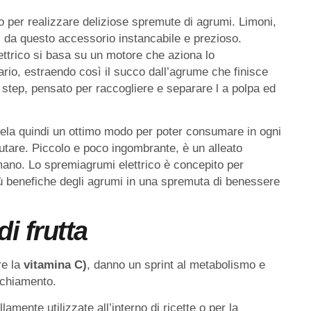
 per realizzare deliziose spremute di agrumi. Limoni,
i da questo accessorio instancabile e prezioso.
ettrico si basa su un motore che aziona lo
ario, estraendo così il succo dall’agrume che finisce
ue step, pensato per raccogliere e separare l a polpa ed
ivela quindi un ottimo modo per poter consumare in ogni
utare. Piccolo e poco ingombrante, è un alleato
ano. Lo spremiagrumi elettrico è concepito per
irtù benefiche degli agrumi in una spremuta di benessere
di frutta
re la
vitamina C)
, danno un sprint al metabolismo e
ecchiamento.
amente utilizzate all’interno di ricette o per la