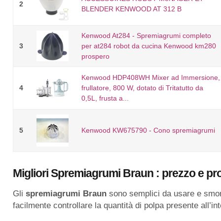
2
BLENDER KENWOOD AT 312 B
Kenwood At284 - Spremiagrumi completo
3
per at284 robot da cucina Kenwood km280
prospero
Kenwood HDP408WH Mixer ad Immersione,
4
frullatore, 800 W, dotato di Tritatutto da
0,5L, frusta a...
5
Kenwood KW675790 - Cono spremiagrumi
Migliori Spremiagrumi Braun : prezzo e p
Gli
spremiagrumi Braun
sono semplici da usare e smonta
facilmente controllare la quantità di polpa presente all’i