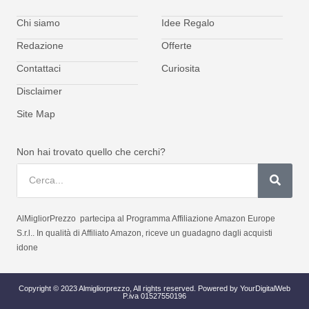
Chi siamo
Idee Regalo
Redazione
Offerte
Contattaci
Curiosita
Disclaimer
Site Map
Non hai trovato quello che cerchi?
AlMigliorPrezzo partecipa al Programma Affiliazione Amazon Europe
S.r.l.. In qualità di Affiliato Amazon, riceve un guadagno dagli acquisti
idone
Copyright © 2023 Almigliorprezzo, All rights reserved. Powered by YourDigitalWeb
P.iva 01527550196