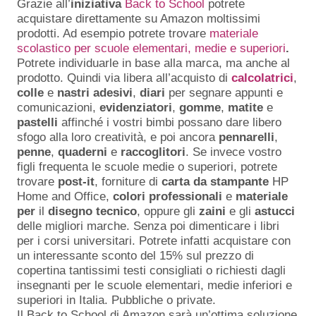
Grazie all’
iniziativa
Back to School
potrete
acquistare direttamente su Amazon moltissimi
prodotti. Ad esempio potrete trovare
materiale
scolastico per scuole elementari, medie e superiori
.
Potrete individuarle in base alla marca, ma anche al
prodotto. Quindi via libera all’acquisto di
calcolatrici
,
colle
e
nastri
adesivi
,
diari
per segnare appunti e
comunicazioni,
evidenziatori
,
gomme
,
matite
e
pastelli
affinché i vostri bimbi possano dare libero
sfogo alla loro creatività, e poi ancora
pennarelli
,
penne
,
quaderni
e
raccoglitori
. Se invece vostro
figli frequenta le scuole medie o superiori, potrete
trovare
post-it
, forniture di
carta
da
stampante
HP
Home and Office,
colori
professionali
e
materiale
per
il
disegno
tecnico
, oppure gli
zaini
e gli
astucci
delle migliori marche. Senza poi dimenticare i libri
per i corsi universitari. Potrete infatti acquistare con
un interessante sconto del 15% sul prezzo di
copertina tantissimi testi consigliati o richiesti dagli
insegnanti per le scuole elementari, medie inferiori e
superiori in Italia. Pubbliche o private.
Il Back to School di Amazon sarà un’ottima soluzione