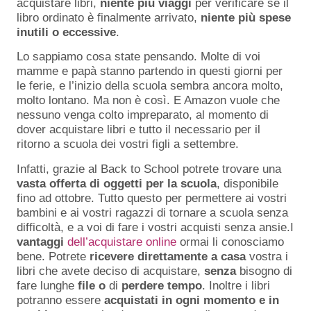
acquistare libri,
niente più viaggi
per verificare se il
libro ordinato è finalmente arrivato,
niente più spese
inutili o eccessive
.
Lo sappiamo cosa state pensando. Molte di voi
mamme e papà stanno partendo in questi giorni per
le ferie, e l’inizio della scuola sembra ancora molto,
molto lontano. Ma non è così. E Amazon vuole che
nessuno venga colto impreparato, al momento di
dover acquistare libri e tutto il necessario per il
ritorno a scuola dei vostri figli a settembre.
Infatti, grazie al Back to School potrete trovare una
vasta offerta di oggetti per la scuola
, disponibile
fino ad ottobre. Tutto questo per permettere ai vostri
bambini e ai vostri ragazzi di tornare a scuola senza
difficoltà, e a voi di fare i vostri acquisti senza ansie.I
vantaggi
dell’acquistare online
ormai li conosciamo
bene. Potrete
ricevere direttamente a casa
vostra i
libri che avete deciso di acquistare,
senza
bisogno di
fare lunghe
file
o
di
perdere
tempo
. Inoltre i libri
potranno essere
acquistati in ogni momento e in