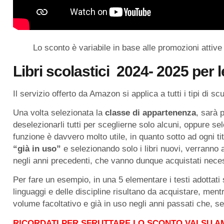
Lo sconto è variabile in base alle promozioni attiv
Libri
scolastici
2024- 2025 per l
Il servizio offerto da Amazon si applica a tutti i tipi di s
Una volta selezionata la
classe di appartenenza
, sarà p
deselezionarli tutti per sceglierne solo alcuni, oppure se
funzione è davvero molto utile, in quanto sotto ad ogni ti
“già in uso”
e selezionando solo i libri nuovi, verranno a
negli anni precedenti, che vanno dunque acquistati nec
Per fare un esempio, in una 5 elementare i testi adottati so
linguaggi e delle discipline risultano da acquistare, mentr
volume facoltativo e già in uso negli anni passati che, 
RICORDATI PER SFRUTTARE LO SCONTO VAI SU A