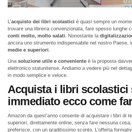
L’
acquisto dei libri scolastici
è quasi sempre un momento 
trovare una libreria convenzionata, fare spesso lunghe co
conti molto, molto salati
. Nonostante la
digitalizzazi
ancora uno strumento indispensabile nel nostro Paese, in
medie e superiori
.
Una
soluzione utile e conveniente
è la proposta davve
elettronico statunitense. Andiamo a vedere più nel dettag
in modo semplice e veloce.
Acquista i libri scolasti
immediato ecco come far
Amazon da quest’anno consente di acquistare i libri di tes
superiori, direttamente online, senza fare nessuna cosa
preferisce, con un graditissimo sconto. L’offerta formativa