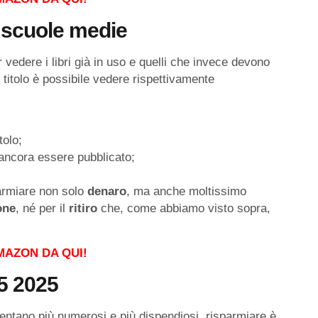
e scuole medie
er vedere i libri già in uso e quelli che invece devono
 titolo è possibile vedere rispettivamente
tolo;
 ancora essere pubblicato;
armiare non solo
denaro
, ma anche moltissimo
one
, né per il
ritiro
che, come abbiamo visto sopra,
MAZON DA QUI!
5 2025
iventano più numerosi e più dispendiosi, risparmiare è