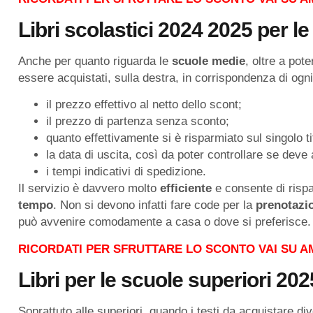
Libri scolastici 2024 2025 per l
Anche per quanto riguarda le
scuole medie
, oltre a pot
essere acquistati, sulla destra, in corrispondenza di ogni
il prezzo effettivo al netto dello scont;
il prezzo di partenza senza sconto;
quanto effettivamente si è risparmiato sul singolo ti
la data di uscita, così da poter controllare se deve
i tempi indicativi di spedizione.
Il servizio è davvero molto
efficiente
e consente di risp
tempo
. Non si devono infatti fare code per la
prenotazi
può avvenire comodamente a casa o dove si preferisce.
RICORDATI PER SFRUTTARE LO SCONTO VAI SU A
Libri per le scuole superiori
202
Soprattuto alle superiori, quando i testi da acquistare d