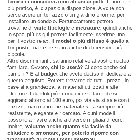
tenere in considerazione alcuni aspetti
. Il primo, e
più pratico, è lo spazio a disposizione. A volte non
serve avere un terrazzo o un giardino enorme, per
installare un dondolo. Fortunatamente potrete
trovarne di
varie tipologie e metrature
, quindi anche
in spazi più esigui potrete facilmente inserirne uno
per il vostro relax. Il
modello più diffuso è
quello
a
tre posti
, ma ce ne sono anche di dimensioni più
piccole.
Altre discriminanti, saranno relative al vostro nucleo
familiare. Ovvero,
chi lo userà
? Ci sono anche dei
bambini? E al
budget
che avete deciso di dedicare a
questo acquisto. Potrete trovarne da tutti i prezzi, in
base alla grandezza, ai materiali utilizzati e alle
rifiniture. I dondoli più economici solitamente si
aggirano attorno ai 100 euro, poi via via si sale con il
prezzo, man mano che materiale si fa sempre più
resistente, elegante e ricercato. Alcuni modelli
possono arrivare anche a diverse migliaia di euro.
Inoltre,
valutate anche quanto sia facile da
chiudere o smontare, per poterlo riporre con
tranquillità durante i mesi invernali
.