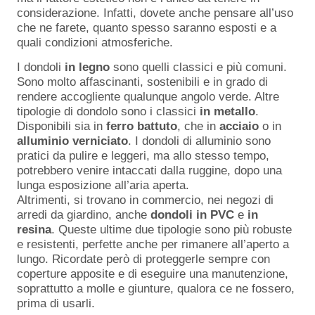
considerazione. Infatti, dovete anche pensare all’uso
che ne farete, quanto spesso saranno esposti e a
quali condizioni atmosferiche.
I dondoli
in
legno
sono quelli classici e più comuni.
Sono molto affascinanti, sostenibili e in grado di
rendere accogliente qualunque angolo verde. Altre
tipologie di dondolo sono i classici
in
metallo
.
Disponibili sia in
ferro
battuto
, che in
acciaio
o in
alluminio
verniciato
. I dondoli di alluminio sono
pratici da pulire e leggeri, ma allo stesso tempo,
potrebbero venire intaccati dalla ruggine, dopo una
lunga esposizione all’aria aperta.
Altrimenti, si trovano in commercio, nei negozi di
arredi da giardino, anche
dondoli
in
PVC
e
in
resina
. Queste ultime due tipologie sono più robuste
e resistenti, perfette anche per rimanere all’aperto a
lungo. Ricordate però di proteggerle sempre con
coperture apposite e di eseguire una manutenzione,
soprattutto a molle e giunture, qualora ce ne fossero,
prima di usarli.