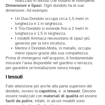
realizzato in tessuti che sfidano le intemperie.
Dimensioni e Spazi
: Ogni dondolo ha le sue
dimensioni. Ad esempio:
Un Duo-Dondolo occupa circa 1,5 metri in
lunghezza e 1 in larghezza.
Il Trio-Dondolo si estende fino a 2 metri in
lunghezza e 1,5 in larghezza.
I modelli Ammaca necessitano di spazi più
generosi per la loro struttura.
Mentre il Dondolo-Molla, in metallo, occupa
meno spazio grazie alla sua compattezza.
Prima di immergersi nell’acquisto, è fondamentale
misurare l’area disponibile nel giardino o terrazzo,
per garantire un’installazione senza intoppi.
I tessuti
Fate attenzione poi anche alla parte superiore del
dondolo, ovvero la
capottina
, e ai
tessuti
. Devono
essere realizzati con
materiali
di
qualità
ed essere
facili
da
pulire
. Infatti, in alcuni modelli sono