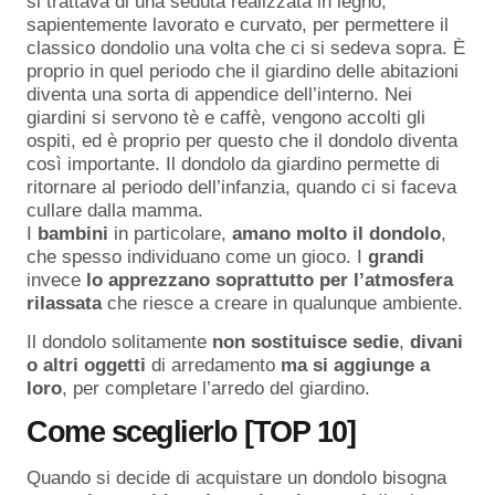
si trattava di una seduta realizzata in legno,
sapientemente lavorato e curvato, per permettere il
classico dondolio una volta che ci si sedeva sopra. È
proprio in quel periodo che il giardino delle abitazioni
diventa una sorta di appendice dell’interno. Nei
giardini si servono tè e caffè, vengono accolti gli
ospiti, ed è proprio per questo che il dondolo diventa
così importante. Il dondolo da giardino permette di
ritornare al periodo dell’infanzia, quando ci si faceva
cullare dalla mamma.
I
bambini
in particolare,
amano molto il dondolo
,
che spesso individuano come un gioco. I
grandi
invece
lo apprezzano soprattutto per l’atmosfera
rilassata
che riesce a creare in qualunque ambiente.
Il dondolo solitamente
non
sostituisce
sedie
,
divani
o
altri
oggetti
di arredamento
ma
si
aggiunge
a
loro
, per completare l’arredo del giardino.
Come sceglierlo [TOP 10]
Quando si decide di acquistare un dondolo bisogna