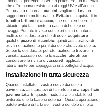
i dondolo, potrebbe essere in poliestere, un materiale
che offre buona resistenza ai raggi UV e all’acqua.
Per quanto riguarda i
cuscini
, vogliamo darvi un
suggerimento molto pratico.
Evitate
di acquistarli in
tonalità
brillanti
e
accese
, che rischierebbero di
sbiadirsi più facilmente, a causa del sole e dei
lavaggi. Puntate invece sui colori chiari o naturali.
Inoltre, considerate anche di dover
acquistare
qualche
pezzo
di
ricambio
, quindi assicuratevi di
trovarne facilmente per il dondolo che avete scelto.
Se poi lo desiderate, potrete facilmente trovare in
vendita accessori come le
sacche
laterali
per
conservare le riviste o
vassoietti
applicabili
lateralmente per appoggiarci una bottiglia d’acqua.
Installazione in tutta sicurezza
Quando installate il vostro nuovo dondolo a
pavimento, assicuratevi di fissarlo su una
superficie
pavimentata
. In questo modo sarà più stabile ed
eviterete che la base si deteriori. Questa operazione
potete evitare di farla se il vostro dondolo è molto