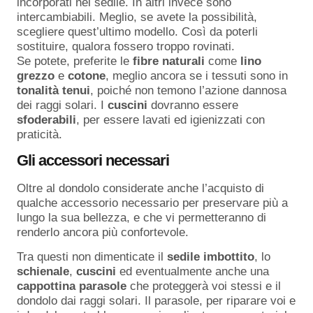
incorporati nel sedile. In altri invece sono
intercambiabili. Meglio, se avete la possibilità,
scegliere quest’ultimo modello. Così da poterli
sostituire, qualora fossero troppo rovinati.
Se potete, preferite le
fibre
naturali
come
lino
grezzo
e
cotone
, meglio ancora se i tessuti sono in
tonalità
tenui
, poiché non temono l’azione dannosa
dei raggi solari. I
cuscini
dovranno essere
sfoderabili
, per essere lavati ed igienizzati con
praticità.
Gli accessori necessari
Oltre al dondolo considerate anche l’acquisto di
qualche accessorio necessario per preservare più a
lungo la sua bellezza, e che vi permetteranno di
renderlo ancora più confortevole.
Tra questi non dimenticate il
sedile
imbottito
, lo
schienale
,
cuscini
ed eventualmente anche una
cappottina
parasole
che proteggerà voi stessi e il
dondolo dai raggi solari. Il parasole, per riparare voi e