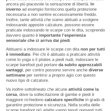
ancora più piacevole la sensazione di libertà.
In
inverno
ad esempio forniscono quella protezione
necessaria a non sentire eccessivamente freddo.
Inoltre, tante attività che siamo abituati a svolgere
indossando apposite calzature, possono essere
praticate indossando le scarpe con le dita, scoprendo
davvero quanto è
importante l’esperienza
sensoriale che ci arriva dai piedi
.
Abituarsi a indossare le scarpe con dita
non per tutti
è immediato
. Per chi è abituato a praticare attività
come lo yoga o il pilates a piedi nudi, indossare le
scarpe barefoot può portare
da subito apprezzabili
vantaggi
, per contro possono servire anche
diverse
settimane
per sentirsi a proprio agio con questo
nuovo tipo di calzature.
Va inoltre sottolineato che alcune
attività come la
corsa
, dove la sollecitazione di gambe e piedi è
maggiore richiedono
calzature specifiche
in grado di
garantire protezione e sicurezza. Nella scelta delle
scarpe barefoot più adatte vanno tenuti presenti tutti