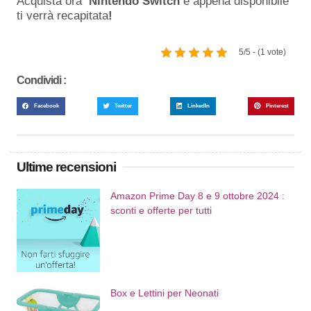
Acquista ora
Nintendo Switch
e appena disponibile
ti verrà recapitata
!
5/5 - (1 vote)
Condividi :
Facebook
Twitter
LinkedIn
Pinterest
Ultime recensioni
Amazon Prime Day 8 e 9 ottobre 2024 :
sconti e offerte per tutti
Box e Lettini per Neonati