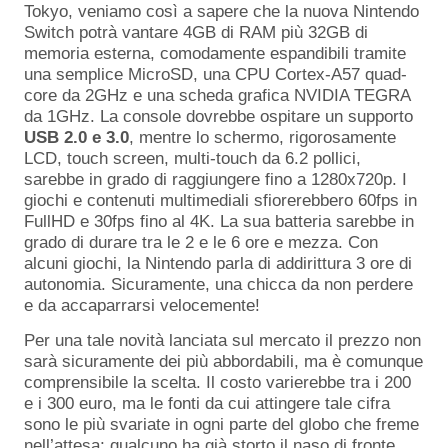
Tokyo, veniamo così a sapere che la nuova Nintendo
Switch potrà vantare 4GB di RAM più 32GB di
memoria esterna, comodamente espandibili tramite
una semplice MicroSD, una CPU Cortex-A57 quad-
core da 2GHz e una scheda grafica NVIDIA TEGRA
da 1GHz. La console dovrebbe ospitare un supporto
USB 2.0 e 3.0
, mentre lo schermo, rigorosamente
LCD, touch screen, multi-touch da 6.2 pollici,
sarebbe in grado di raggiungere fino a 1280x720p. I
giochi e contenuti multimediali sfiorerebbero 60fps in
FullHD e 30fps fino al 4K. La sua batteria sarebbe in
grado di durare tra le 2 e le 6 ore e mezza. Con
alcuni giochi, la Nintendo parla di addirittura 3 ore di
autonomia. Sicuramente, una chicca da non perdere
e da accaparrarsi velocemente!
Per una tale novità lanciata sul mercato il prezzo non
sarà sicuramente dei più abbordabili, ma è comunque
comprensibile la scelta. Il costo varierebbe tra i 200
e i 300 euro, ma le fonti da cui attingere tale cifra
sono le più svariate in ogni parte del globo che freme
nell’attesa; qualcuno ha già storto il naso di fronte