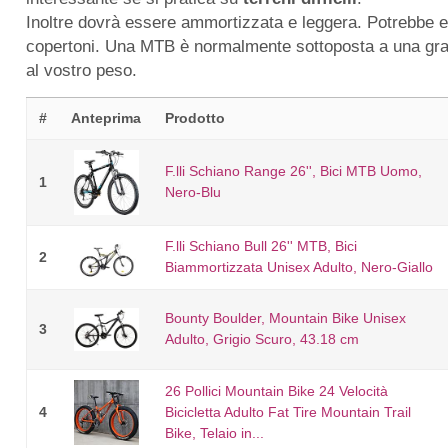
Inoltre dovrà essere ammortizzata e leggera. Potrebbe e
copertoni. Una MTB è normalmente sottoposta a una gran
al vostro peso.
#
Anteprima
Prodotto
F.lli Schiano Range 26'', Bici MTB Uomo,
1
Nero-Blu
F.lli Schiano Bull 26'' MTB, Bici
2
Biammortizzata Unisex Adulto, Nero-Giallo
Bounty Boulder, Mountain Bike Unisex
3
Adulto, Grigio Scuro, 43.18 cm
26 Pollici Mountain Bike 24 Velocità
4
Bicicletta Adulto Fat Tire Mountain Trail
Bike, Telaio in...