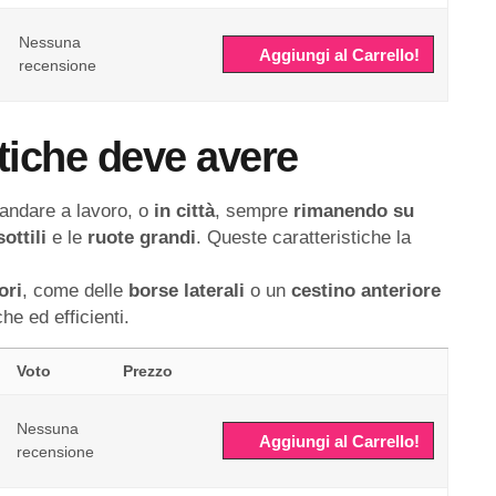
Nessuna
Aggiungi al Carrello!
recensione
stiche deve avere
andare a lavoro, o
in
città
, sempre
rimanendo
su
sottili
e le
ruote
grandi
. Queste caratteristiche la
ori
, come delle
borse
laterali
o un
cestino
anteriore
he ed efficienti.
Voto
Prezzo
Nessuna
Aggiungi al Carrello!
recensione