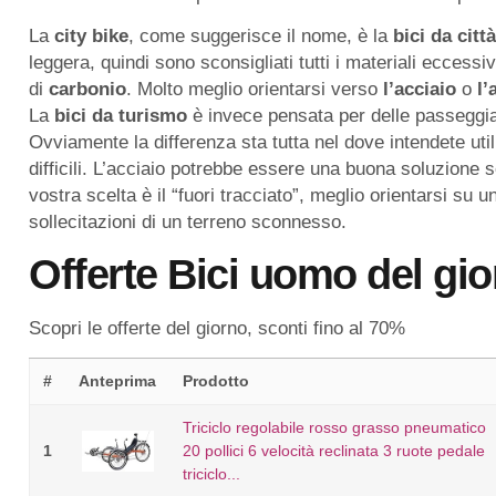
La
city
bike
, come suggerisce il nome, è la
bici
da
città
leggera, quindi sono sconsigliati tutti i materiali ecce
di
carbonio
. Molto meglio orientarsi verso
l’acciaio
o
l’
La
bici
da
turismo
è invece pensata per delle passeggia
Ovviamente la differenza sta tutta nel dove intendete uti
difficili. L’acciaio potrebbe essere una buona soluzione s
vostra scelta è il “fuori tracciato”, meglio orientarsi su 
sollecitazioni di un terreno sconnesso.
Offerte Bici uomo del gio
Scopri le offerte del giorno, sconti fino al 70%
#
Anteprima
Prodotto
Triciclo regolabile rosso grasso pneumatico
1
20 pollici 6 velocità reclinata 3 ruote pedale
triciclo...