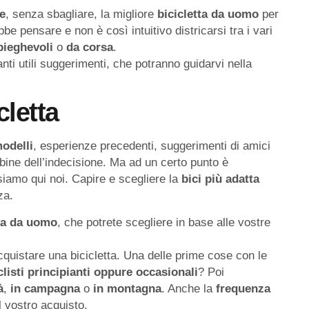
e
, senza sbagliare, la migliore
bicicletta
da
uomo
per
e pensare e non è così intuitivo districarsi tra i vari
pieghevoli
o
da
corsa
.
anti utili suggerimenti, che potranno guidarvi nella
cletta
odelli
, esperienze precedenti, suggerimenti di amici
rbine dell’indecisione. Ma ad un certo punto è
siamo qui noi. Capire e scegliere la
bici più adatta
za.
tta da uomo
, che potrete scegliere in base alle vostre
cquistare una bicicletta. Una delle prime cose con le
clisti
principianti
oppure
occasionali
? Poi
à
,
in
campagna
o
in
montagna
. Anche la
frequenza
l vostro acquisto.