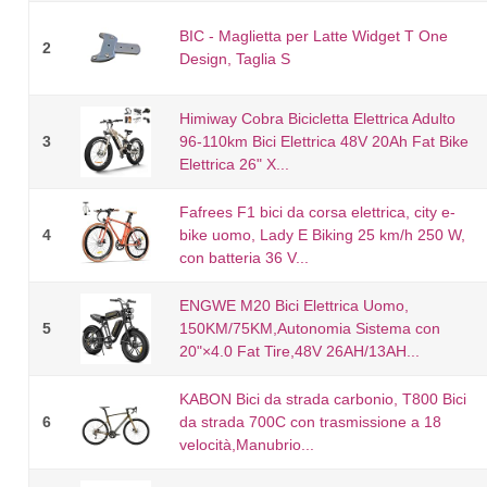
BIC - Maglietta per Latte Widget T One
2
Design, Taglia S
Himiway Cobra Bicicletta Elettrica Adulto
3
96-110km Bici Elettrica 48V 20Ah Fat Bike
Elettrica 26" X...
Fafrees F1 bici da corsa elettrica, city e-
4
bike uomo, Lady E Biking 25 km/h 250 W,
con batteria 36 V...
ENGWE M20 Bici Elettrica Uomo,
5
150KM/75KM,Autonomia Sistema con
20"×4.0 Fat Tire,48V 26AH/13AH...
KABON Bici da strada carbonio, T800 Bici
6
da strada 700C con trasmissione a 18
velocità,Manubrio...