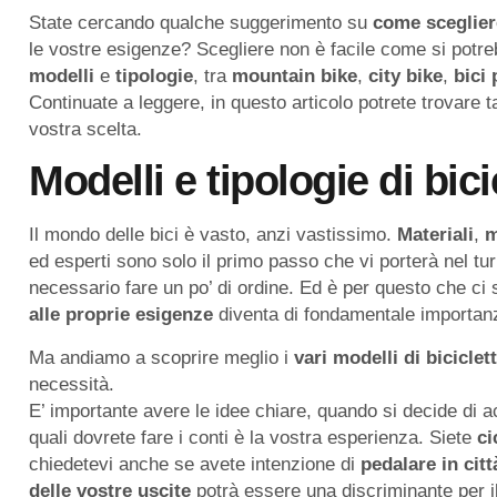
State cercando qualche suggerimento su
come sceglier
le vostre esigenze? Scegliere non è facile come si potrebb
modelli
e
tipologie
, tra
mountain
bike
,
city
bike
,
bici
Continuate a leggere, in questo articolo potrete trovare t
vostra scelta.
Modelli e tipologie di bici
Il mondo delle bici è vasto, anzi vastissimo.
Materiali
,
m
ed esperti sono solo il primo passo che vi porterà nel tu
necessario fare un po’ di ordine. Ed è per questo che ci 
alle proprie esigenze
diventa di fondamentale importan
Ma andiamo a scoprire meglio i
vari modelli di bicicle
necessità.
E’ importante avere le idee chiare, quando si decide di a
quali dovrete fare i conti è la vostra esperienza. Siete
ci
chiedetevi anche se avete intenzione di
pedalare
in
citt
delle
vostre
uscite
potrà essere una discriminante per i