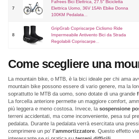
Fafrees Bici Elettrica, 27.5" Bicicletta
7
Elettrica Uomo, 36V 15Ah Ebike Donna
100KM Pedalata...
GripGrab Copriscarpe Ciclismo Ride
8
Impermeabile Antivento Bici da Strada
Regolabili Copriscarpe...
Come scegliere una moun
La mountain bike, o MTB, è la bici ideale per chi ama avve
mountain bike possono essere di vario genere, ma la loro
soprattutto le MTB da uomo, sono dotate di una grande
La forcella anteriore permette un maggiore comfort, ammor
più leggera e meno costosa. Invece, la
sospensione
po
terreni accidentati, ma come inconveniente, pesa sul pre
pedalata. Durante la pedalata verrà esercitata una press
comprimere un po’
l’ammortizzatore
. Questo effetto 
interessante se si pratica su
terreni
difficili
.