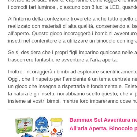
i comodi fari luminosi, ciascuno con 3 luci a LED, quando
All’interno della confezione troverete anche tutto quello 
realizzato con materiali di alta qualità, consentendo ai b
all’aperto. Questo gioco incoraggerà i bambini avventuro
insetti nel contenitore e a utilizzare un binocolo con ing
Se si desidera che i propri figli imparino qualcosa nelle a
trascorrere fantastiche avventure all’aria aperta.
Inoltre, incoraggerà i bimbi ad esplorare scientificament
Oggi, che il rispetto per l’ambiente è un tema centrale n
un gioco che insegna a rispettarla è fondamentale. Esisto
la natura e gli insetti, noi abbiamo scelto questo, che v
insieme ai vostri bimbi, mentre loro impareranno cose n
Bammax Set Avventura nel
All'aria Aperta, Binocolo 