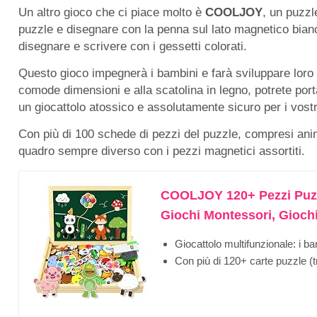
Un altro gioco che ci piace molto è
COOLJOY
, un puzzl
puzzle e disegnare con la penna sul lato magnetico bian
disegnare e scrivere con i gessetti colorati.
Questo gioco impegnerà i bambini e farà sviluppare loro l
comode dimensioni e alla scatolina in legno, potrete porta
un giocattolo atossico e assolutamente sicuro per i vostr
Con più di 100 schede di pezzi del puzzle, compresi anim
quadro sempre diverso con i pezzi magnetici assortiti.
COOLJOY 120+ Pezzi Puzz
Giochi Montessori, Giochi 
Giocattolo multifunzionale: i b
Con più di 120+ carte puzzle (tr