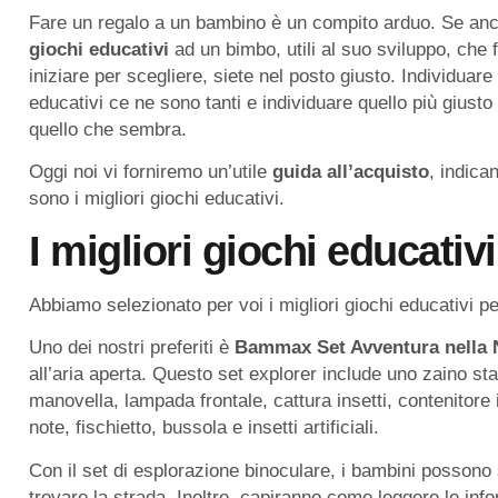
Fare un regalo a un bambino è un compito arduo. Se anche
giochi educativi
ad un bimbo, utili al suo sviluppo, che
iniziare per scegliere, siete nel posto giusto. Individuare 
educativi ce ne sono tanti e individuare quello più giust
quello che sembra.
Oggi noi vi forniremo un’utile
guida all’acquisto
, indica
sono i migliori giochi educativi.
I migliori giochi educativi
Abbiamo selezionato per voi i migliori giochi educativi p
Uno dei nostri preferiti è
Bammax Set Avventura nella 
all’aria aperta. Questo set explorer include uno zaino sta
manovella, lampada frontale, cattura insetti, contenitore i
note, fischietto, bussola e insetti artificiali.
Con il set di esplorazione binoculare, i bambini possono
trovare la strada. Inoltre, capiranno come leggere le info