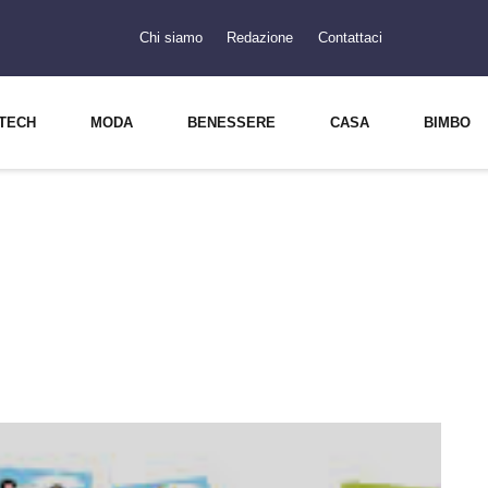
Chi siamo
Redazione
Contattaci
TECH
MODA
BENESSERE
CASA
BIMBO