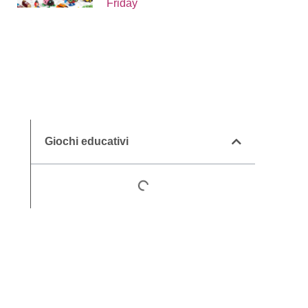
Friday
Giochi educativi